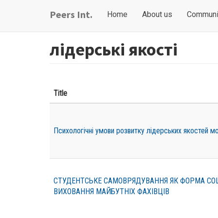
Skip
Main
User
Peers Int.
Home
About us
Communi
to
navigation
account
main
content
menu
лідерські якості
Title
Психологічні умови розвитку лідерських якостей м
СТУДЕНТСЬКЕ САМОВРЯДУВАННЯ ЯК ФОРМА СО
ВИХОВАННЯ МАЙБУТНІХ ФАХІВЦІВ