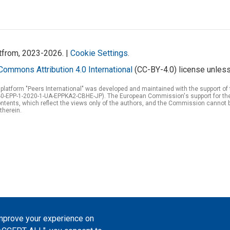
atfrom, 2023-2026. |
Cookie Settings
.
Commons Attribution 4.0 International
(CC-BY-4.0) license unless
 platform "Peers International" was developed and maintained with the support 
0-EPP-1-2020-1-UA-EPPKA2-CBHE-JP). The European Commission's support for the p
tents, which reflect the views only of the authors, and the Commission cannot 
therein.
improve your experience on