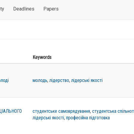
ty
Deadlines
Papers
Keywords
олоді
молодь
,
лідерство
,
лідерські якості
ЦІАЛЬНОГО
студентське самоврядування
,
студентська спільнот
лідерські якості
,
професійна підготовка