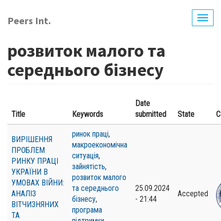
Skip
to
Peers Int.
Togg
main
navig
content
розвиток малого та
середнього бізнесу
Date
Title
Keywords
submitted
State
C
ринок праці
,
ВИРІШЕННЯ
макроекономічна
ПРОБЛЕМ
ситуація
,
РИНКУ ПРАЦІ
зайнятість
,
УКРАЇНИ В
розвиток малого
УМОВАХ ВІЙНИ:
та середнього
25.09.2024
АНАЛІЗ
Accepted
бізнесу
,
- 21:44
ВІТЧИЗНЯНИХ
програма
ТА
підтримки