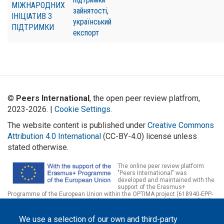
МІЖНАРОДНИХ
зайнятості
,
ІНІЦІАТИВ З
український
ПІДТРИМКИ
експорт
©
Peers International
, the open peer review platfrom,
2023-2026. |
Cookie Settings
.
The website content is published under
Creative Commons
Attribution 4.0 International
(CC-BY-4.0) license unless
stated otherwise.
The online peer review platform
"Peers International" was
developed and maintained with the
support of the Erasmus+
Programme of the European Union within the OPTIMA project (618940-EPP-
1-2020-1-UA-EPPKA2-CBHE-JP). The European Commission's support for the
production of this website does not constitute an endorsement of the
contents, which reflect the views only of the authors, and the Commission
We use a selection of our own and third-party
cannot be held responsible for any use which may be made of the