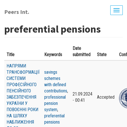
Skip
to
Peers Int.
Togg
main
navig
content
preferential pensions
Date
Title
Keywords
submitted
State
Con
НАПРЯМИ
ТРАНСФОРМАЦІЇ
savings
СИСТЕМИ
schemes
ПРОФЕСІЙНОГО
with defined
ПЕНСІЙНОГО
contributions
,
21.09.2024
ЗАБЕЗПЕЧЕННЯ
professional
Accepted
- 00:41
УКРАЇНИ У
pension
ПОВОЄННІ РОКИ
system
,
НА ШЛЯХУ
preferential
НАБЛИЖЕННЯ
pensions