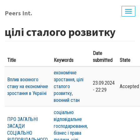
Skip
to
Peers Int.
Togg
main
navig
content
цілі сталого розвитку
Date
Title
Keywords
submitted
State
економічне
Вплив воєнного
зростання
,
цілі
23.09.2024
стану на економічне
сталого
Accepted
- 22:29
зростання в Україні
розвитку
,
воєнний стан
соціально
ПРО ЗАГАЛЬНІ
відповідальне
ЗАСАДИ
господарювання
,
СОЦІАЛЬНО
бізнес і права
ВІДПОВІДАЛЬНОГО
людини
,
цілі