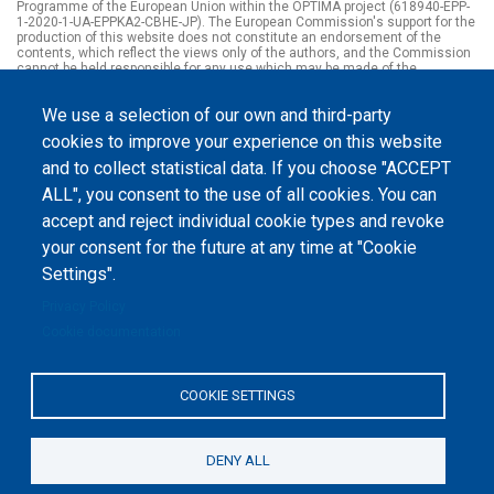
Programme of the European Union within the OPTIMA project (618940-EPP-
1-2020-1-UA-EPPKA2-CBHE-JP). The European Commission's support for the
production of this website does not constitute an endorsement of the
contents, which reflect the views only of the authors, and the Commission
cannot be held responsible for any use which may be made of the
information contained therein.
We use a selection of our own and third-party
cookies to improve your experience on this website
and to collect statistical data. If you choose "ACCEPT
ALL", you consent to the use of all cookies. You can
accept and reject individual cookie types and revoke
your consent for the future at any time at "Cookie
Settings".
Privacy Policy
Cookie documentation
COOKIE SETTINGS
DENY ALL