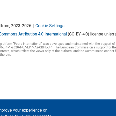
atfrom, 2023-2026. |
Cookie Settings
.
Commons Attribution 4.0 International
(CC-BY-4.0) license unless
 platform "Peers International" was developed and maintained with the support 
0-EPP-1-2020-1-UA-EPPKA2-CBHE-JP). The European Commission's support for the p
tents, which reflect the views only of the authors, and the Commission cannot 
therein.
improve your experience on