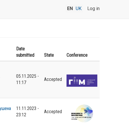
EN
UK
Log in
Date
submitted
State
Conference
,
05.11.2025 -
Accepted
11:17
ушена
11.11.2023 -
Accepted
23:12