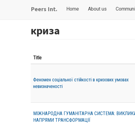
Skip
Main
User
Peers Int.
Home
About us
Communi
to
navigation
account
main
content
menu
криза
Title
Феномен соціальної стійкості в кризових умовах
невизначеності
МІЖНАРОДНА ГУМАНІТАРНА СИСТЕМА: ВИКЛИКИ
НАПРЯМИ ТРАНСФОРМАЦІЇ