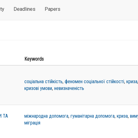
ty
Deadlines
Papers
Keywords
соціальна стійкість
,
феномен соціальної стійкості
,
криза
кризові умови
,
невизначеність
 ТА
міжнародна допомога
,
гуманітарна допомога
,
криза
,
вим
міграція