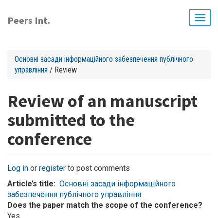
Skip
to
Peers Int.
Togg
main
navig
content
Основні засади інформаційного забезпечення публічного
управління
/ Review
Review of an manuscript
submitted to the
conference
Log in
or
register
to post comments
Article’s title
Основні засади інформаційного
забезпечення публічного управління
Does the paper match the scope of the conference?
Yes