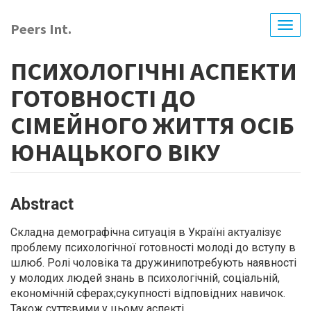
Skip
to
Peers Int.
Togg
main
navig
content
ПСИХОЛОГІЧНІ АСПЕКТИ
ГОТОВНОСТІ ДО
СІМЕЙНОГО ЖИТТЯ ОСІБ
ЮНАЦЬКОГО ВІКУ
Abstract
Складна демографічна ситуація в Україні актуалізує
проблему психологічної готовності молоді до вступу в
шлюб. Ролі чоловіка та дружинипотребують наявності
у молодих людей знань в психологічній, соціальній,
економічній сферах;сукупності відповідних навичок.
Також суттєвими у цьому аспекті