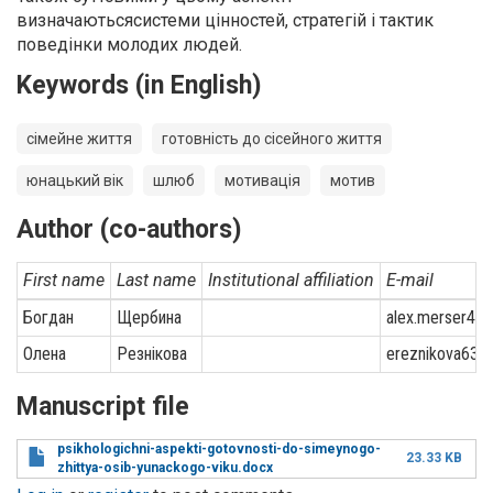
визначаютьсясистеми цінностей, стратегій і тактик
поведінки молодих людей.
Keywords (in English)
сімейне життя
готовність до сісейного життя
юнацький вік
шлюб
мотивація
мотив
Author (co-authors)
First name
Last name
Institutional affiliation
E-mail
Богдан
Щербина
alex.merser49
Олена
Резнікова
ereznikova63@
Manuscript file
psikhologichni-aspekti-gotovnosti-do-simeynogo-
23.33 KB
zhittya-osib-yunackogo-viku.docx