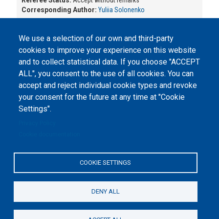
Referee Status:
Accept without remarks
Corresponding Author:
Yuliia Solonenko
We use a selection of our own and third-party
cookies to improve your experience on this website
and to collect statistical data. If you choose "ACCEPT
ALL", you consent to the use of all cookies. You can
accept and reject individual cookie types and revoke
©
Peers International
, the open peer review platfrom,
your consent for the future at any time at "Cookie
2023-2026. |
Cookie Settings
.
Settings".
The website content is published under
Creative Commons
Privacy Policy
Attribution 4.0 International
(CC-BY-4.0) license unless
Cookie documentation
stated otherwise.
The online peer review platform
COOKIE SETTINGS
"Peers International" was
developed and maintained with the
support of the Erasmus+
Programme of the European Union within the OPTIMA project (618940-EPP-
1-2020-1-UA-EPPKA2-CBHE-JP). The European Commission's support for the
DENY ALL
production of this website does not constitute an endorsement of the
contents, which reflect the views only of the authors, and the Commission
cannot be held responsible for any use which may be made of the
information contained therein.