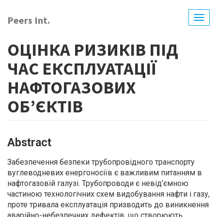
Skip
to
Peers Int.
Togg
main
navig
content
ОЦІНКА РИЗИКІВ ПІД
ЧАС ЕКСПЛУАТАЦІЇ
НАФТОГАЗОВИХ
ОБ’ЄКТІВ
Abstract
Забезпечення безпеки трубопровідного транспорту
вуглеводневих енергоносіїв є важливим питанням в
нафтогазовій галузі. Трубопроводи є невід’ємною
частиною технологічних схем видобування нафти і газу,
проте тривала експлуатація призводить до виникнення
аварійно-небезпечних дефектів, що створюють