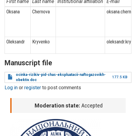
First name
Last name
Institutional affiliation
E-mail
Oksana
Chernova
oksana.chernov
Oleksandr
Kryvenko
oleksandr.kryv
Manuscript file
ocinka-rizikiv-pid-chas-ekspluatacii-naftogazovikh-
177.5 KB
obektiv.doc
Log in
or
register
to post comments
Moderation state:
Accepted