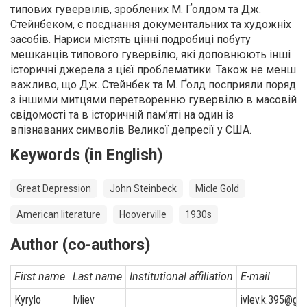
типових гувервілів, зроблених М. Ґолдом та Дж.
Стейнбеком, є поєднання документальних та художніх
засобів. Нариси містять цінні подробиці побуту
мешканців типового гувервілю, які доповнюють інші
історичні джерела з цієї проблематики. Також не менш
важливо, що Дж. Стейнбек та М. Ґолд посприяли поряд
з іншими митцями перетворенню гувервілю в масовій
свідомості та в історичній пам’яті на один із
впізнаваних символів Великої депресії у США.
Keywords (in English)
Great Depression
John Steinbeck
Micle Gold
American literature
Hooverville
1930s
Author (co-authors)
First name
Last name
Institutional affiliation
E-mail
Kyrylo
Ivliev
ivlev.k.395@gm