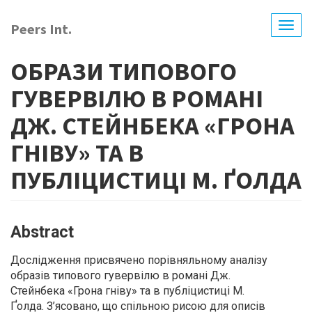
Skip
to
Peers Int.
Togg
main
navig
content
ОБРАЗИ ТИПОВОГО
ГУВЕРВІЛЮ В РОМАНІ
ДЖ. СТЕЙНБЕКА «ГРОНА
ГНІВУ» ТА В
ПУБЛІЦИСТИЦІ М. ҐОЛДА
Abstract
Дослідження присвячено порівняльному аналізу
образів типового гувервілю в романі Дж.
Стейнбека «Грона гніву» та в публіцистиці М.
Ґолда. З’ясовано, що спільною рисою для описів