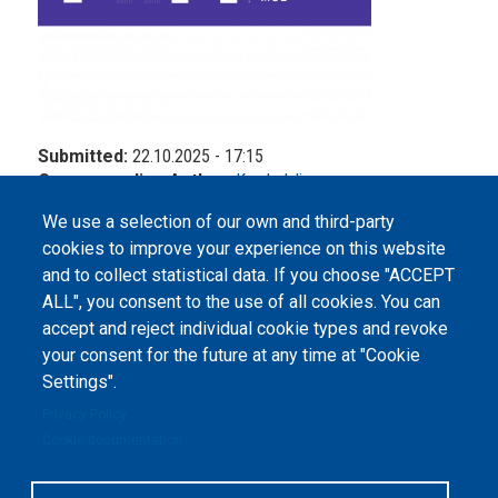
Submitted:
22.10.2025 - 17:15
Corresponding Author:
Kyrylo Ivliev
We use a selection of our own and third-party
cookies to improve your experience on this website
and to collect statistical data. If you choose "ACCEPT
ALL", you consent to the use of all cookies. You can
accept and reject individual cookie types and revoke
©
Peers International
, the open peer review platfrom,
your consent for the future at any time at "Cookie
2023-2026. |
Cookie Settings
.
Settings".
The website content is published under
Creative Commons
Privacy Policy
Attribution 4.0 International
(CC-BY-4.0) license unless
Cookie documentation
stated otherwise.
The online peer review platform