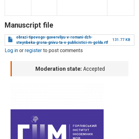
Manuscript file
obrazi-tipovogo-guvervilyu-v-romani-dzh-
131.77 KB
steynbeka-grona-gnivu-ta-v-publicistici-m-golda.rtf
Log in
or
register
to post comments
Moderation state:
Accepted