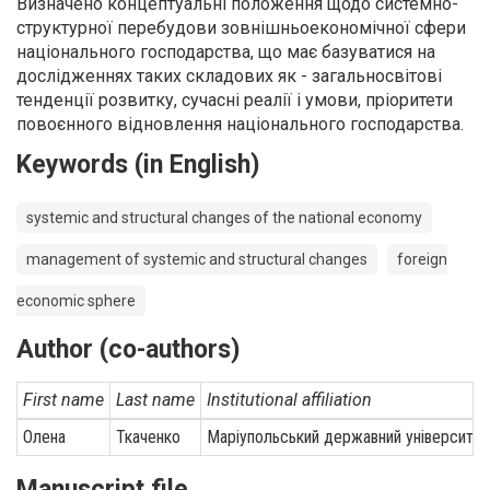
Визначено концептуальні положення щодо системно-
структурної перебудови зовнішньоекономічної сфери
національного господарства, що має базуватися на
дослідженнях таких складових як - загальносвітові
тенденції розвитку, сучасні реалії і умови, пріоритети
повоєнного відновлення національного господарства.
Keywords (in English)
systemic and structural changes of the national economy
management of systemic and structural changes
foreign
economic sphere
Author (co-authors)
First name
Last name
Institutional affiliation
Олена
Ткаченко
Маріупольський державний університет
Manuscript file