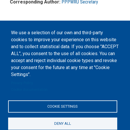
Corresponding Author:
PPPWRU Secretary
We use a selection of our own and third-party
cookies to improve your experience on this website
©
Peers International
, the open peer review platfrom,
and to collect statistical data. If you choose "ACCEPT
2023-2026. |
Cookie Settings
.
ALL", you consent to the use of all cookies. You can
The website content is published under
Creative Commons
accept and reject individual cookie types and revoke
Attribution 4.0 International
(CC-BY-4.0) license unless
your consent for the future at any time at "Cookie
stated otherwise.
Settings".
The online peer review platform
Privacy Policy
"Peers International" was
Cookie documentation
developed and maintained with the
support of the Erasmus+
Programme of the European Union within the OPTIMA project (618940-EPP-
1-2020-1-UA-EPPKA2-CBHE-JP). The European Commission's support for the
COOKIE SETTINGS
production of this website does not constitute an endorsement of the
contents, which reflect the views only of the authors, and the Commission
cannot be held responsible for any use which may be made of the
information contained therein.
DENY ALL