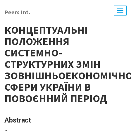
Skip
to
Peers Int.
Togg
main
navig
content
КОНЦЕПТУАЛЬНІ
ПОЛОЖЕННЯ
СИСТЕМНО-
СТРУКТУРНИХ ЗМІН
ЗОВНІШНЬОЕКОНОМІЧНО
СФЕРИ УКРАЇНИ В
ПОВОЄННИЙ ПЕРІОД
Abstract