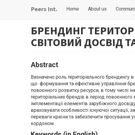
Skip
Main
User
Peers Int.
Home
About us
Communi
to
navigation
account
main
content
menu
БРЕНДИНГ ТЕРИТОР
СВІТОВИЙ ДОСВІД Т
Abstract
Визначено роль територіального брендингу в
що формування та ефективне управління брен
повоєнного розвитку ресурси, в тому числі і
територіальних брендів в період повоєнного 
імплементації елементів зарубіжного досвід
враховувати особливості існуючої ситуації, з
переваги країни та забезпечити просування у
кордоном.
Keywords (in English)