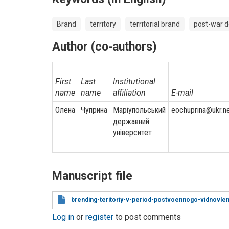
Brand
territory
territorial brand
post-war 
Author (co-authors)
First
Last
Institutional
name
name
affiliation
E-mail
Олена
Чуприна
Маріупольський
eochuprina@ukr.n
державний
університет
Manuscript file
brending-teritoriy-v-period-postvoennogo-vidnovlenn
Log in
or
register
to post comments