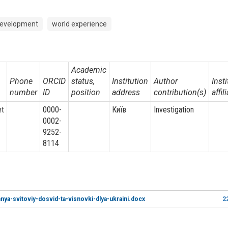
development
world experience
Academic
Phone
ORCID
status,
Institution
Author
Insti
number
ID
position
address
contribution(s)
affil
et
0000-
Київ
Investigation
0002-
9252-
8114
ya-svitoviy-dosvid-ta-visnovki-dlya-ukraini.docx
2