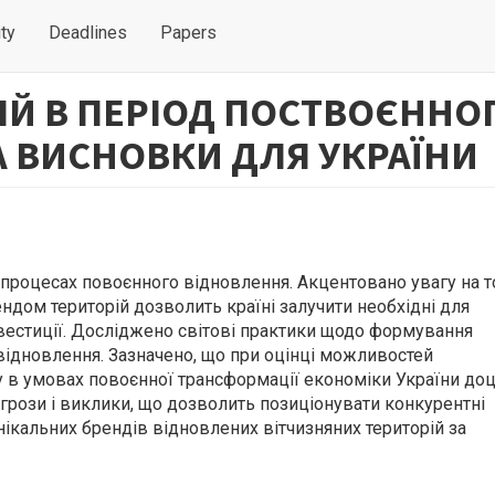
ty
Deadlines
Papers
ІЙ В ПЕРІОД ПОСТВОЄННО
А ВИСНОВКИ ДЛЯ УКРАЇНИ
 процесах повоєнного відновлення. Акцентовано увагу на т
дом територій дозволить країні залучити необхідні для
нвестиції. Досліджено світові практики щодо формування
відновлення. Зазначено, що при оцінці можливостей
у в умовах повоєнної трансформації економіки України до
агрози і виклики, що дозволить позиціонувати конкурентні
нікальних брендів відновлених вітчизняних територій за