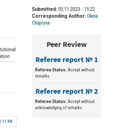
Submitted:
05.11.2023 - 15:22
Corresponding Author:
Olena
Chupryna
Peer Review
tutional
iation
Referee report № 1
Referee Status:
Accept without
remarks
Referee report № 2
Referee Status:
Accept without
acknowledging of remarks
2.11 KB