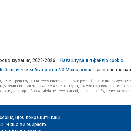
рецензування, 2023-2026. |
Налаштування файлів cookie
.
Із Зазначенням Авторства 4.0 Міжнародна
», якщо не вказан
критого рецензування Peers International була розроблена та підтримуєтьс
 (618940-EPP-1-2020-1-UA-EPPKA2-CBHE-JP). Підтримка Єврокомісією створенн
погляди авторів. Єврокомісія не несе відповідальності за будь-яке використ
 cookie, щоб покращити ваш
ані. Якщо ви обираєте