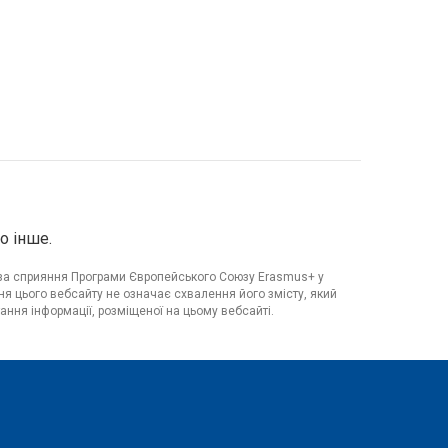
о інше.
я за сприяння Програми Європейського Союзу Erasmus+ у
я цього вебсайту не означає схвалення його змісту, який
ання інформації, розміщеної на цьому вебсайті.