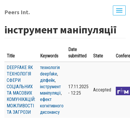
Перейти
до
Peers Int.
Togg
основного
navig
вмісту
інструмент маніпуляції
Date
Title
Keywords
submitted
State
Confer
DEEPFAKE ЯК
технологія
ТЕХНОЛОГІЯ
deepfake
,
СФЕРИ
діпфейк
,
СОЦІАЛЬНИХ
інструмент
17.11.2025
Accepted
ТА МАСОВИХ
маніпуляції
,
- 12:25
КОМУНІКАЦІЙ:
ефект
МОЖЛИВОСТІ
когнітивного
ТА ЗАГРОЗИ
дисонансу