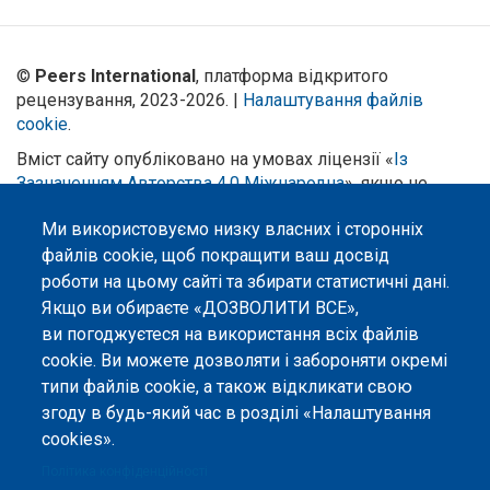
©
Peers International
, платформа відкритого
рецензування, 2023-2026. |
Налаштування файлів
cookie
.
Вміст сайту опубліковано на умовах ліцензії «
Із
Зазначенням Авторства 4.0 Міжнародна
», якщо не
вказано інше.
Ми використовуємо низку власних і сторонніх
Онлайн-платформа відкритого
файлів cookie, щоб покращити ваш досвід
рецензування Peers International
роботи на цьому сайті та збирати статистичні дані.
була розроблена та підтримується
Якщо ви обираєте «ДОЗВОЛИТИ ВСЕ»,
за сприяння Програми Європейського Союзу Erasmus+ у межах проєкту
OPTIMA (618940-EPP-1-2020-1-UA-EPPKA2-CBHE-JP). Підтримка
ви погоджуєтеся на використання всіх файлів
Єврокомісією створення цього вебсайту не означає схвалення його
cookie. Ви можете дозволяти і забороняти окремі
змісту, який відображає виключно погляди авторів. Єврокомісія не
несе відповідальності за будь-яке використання інформації, розміщеної
типи файлів cookie, а також відкликати свою
на цьому вебсайті.
згоду в будь-який час в розділі «Налаштування
cookies».
Політика конфіденційності