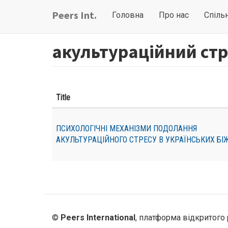
Перейти
Main
User
Peers Int.
Головна
Про нас
Спіль
до
navigation
account
основного
вмісту
menu
акультураційний стр
Title
ПСИХОЛОГІЧНІ МЕХАНІЗМИ ПОДОЛАННЯ
АКУЛЬТУРАЦІЙНОГО СТРЕСУ В УКРАЇНСЬКИХ БІ
©
Peers International
, платформа відкритого 