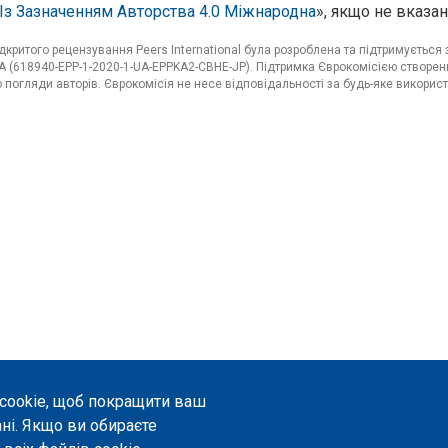
Із Зазначенням Авторства 4.0 Міжнародна
», якщо не вказан
критого рецензування Peers International була розроблена та підтримуєтьс
 (618940-EPP-1-2020-1-UA-EPPKA2-CBHE-JP). Підтримка Єврокомісією створенн
погляди авторів. Єврокомісія не несе відповідальності за будь-яке використ
 cookie, щоб покращити ваш
ані. Якщо ви обираєте