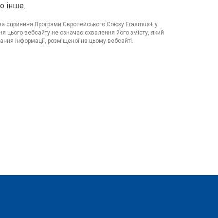
о інше.
я за сприяння Програми Європейського Союзу Erasmus+ у
я цього вебсайту не означає схвалення його змісту, який
ання інформації, розміщеної на цьому вебсайті.