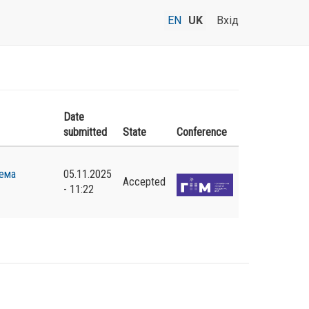
EN
UK
Вхід
Date
submitted
State
Conference
ема
05.11.2025
Accepted
- 11:22