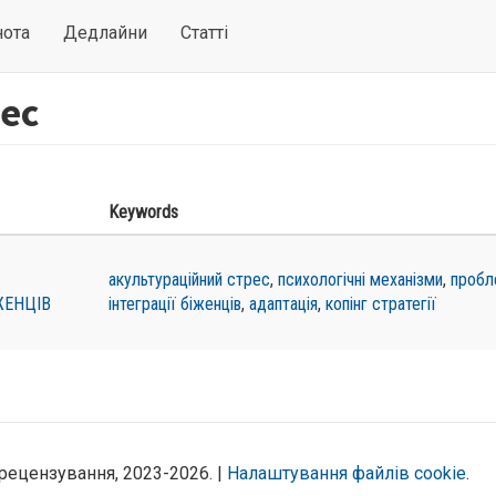
нота
Дедлайни
Статті
ес
Keywords
акультураційний стрес
,
психологічні механізми
,
пробл
ЖЕНЦІВ
інтеграції біженців
,
адаптація
,
копінг стратегії
рецензування, 2023-2026. |
Налаштування файлів cookie
.