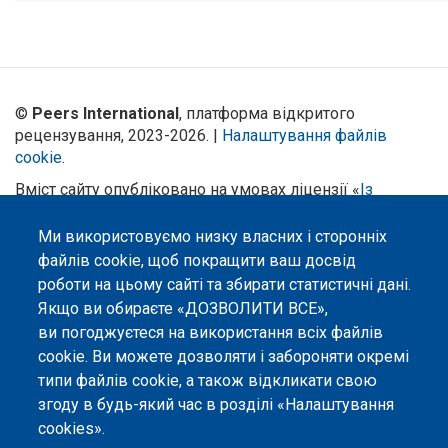
©
Peers International
, платформа відкритого
рецензування, 2023-2026. |
Налаштування файлів
cookie
.
Вміст сайту опубліковано на умовах ліцензії «
Із
Зазначенням Авторства 4.0 Міжнародна
», якщо не
вказано інше.
Ми використовуємо низку власних і сторонніх
файлів cookie, щоб покращити ваш досвід
Онлайн-платформа відкритого
роботи на цьому сайті та збирати статистичні дані.
рецензування Peers International
Якщо ви обираєте «ДОЗВОЛИТИ ВСЕ»,
була розроблена та підтримується
за сприяння Програми Європейського Союзу Erasmus+ у межах проєкту
ви погоджуєтеся на використання всіх файлів
OPTIMA (618940-EPP-1-2020-1-UA-EPPKA2-CBHE-JP). Підтримка
cookie. Ви можете дозволяти і забороняти окремі
Єврокомісією створення цього вебсайту не означає схвалення його
змісту, який відображає виключно погляди авторів. Єврокомісія не
типи файлів cookie, а також відкликати свою
несе відповідальності за будь-яке використання інформації, розміщеної
згоду в будь-який час в розділі «Налаштування
на цьому вебсайті.
cookies».