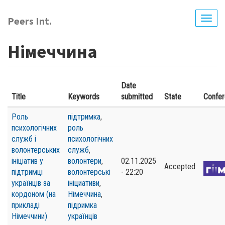
Перейти
до
Peers Int.
Togg
основного
navig
вмісту
Німеччина
Date
Title
Keywords
submitted
State
Confe
Роль
підтримка
,
психологічних
роль
служб і
психологічних
волонтерських
служб
,
ініціатив у
волонтери
,
02.11.2025
Accepted
підтримці
волонтерські
- 22:20
українців за
ініциативи
,
кордоном (на
Німеччина
,
прикладі
підримка
Німеччини)
українців