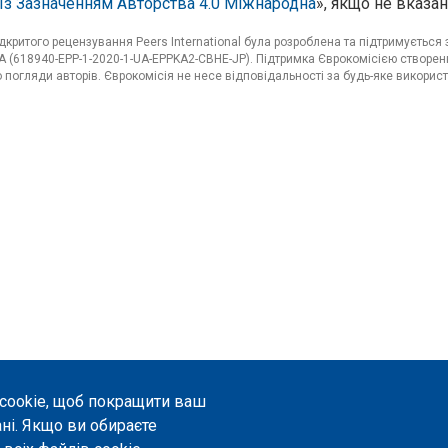
Із Зазначенням Авторства 4.0 Міжнародна
», якщо не вказан
критого рецензування Peers International була розроблена та підтримуєтьс
 (618940-EPP-1-2020-1-UA-EPPKA2-CBHE-JP). Підтримка Єврокомісією створенн
погляди авторів. Єврокомісія не несе відповідальності за будь-яке використ
 cookie, щоб покращити ваш
ані. Якщо ви обираєте