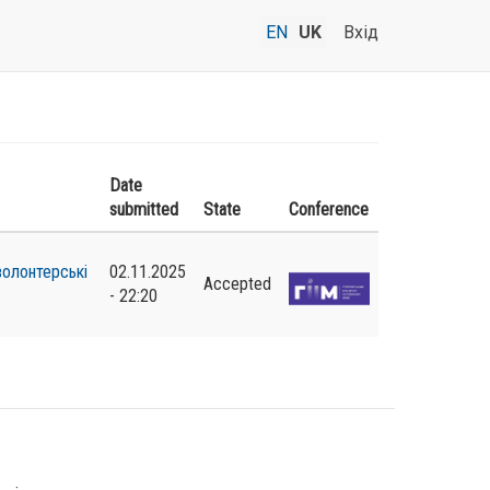
EN
UK
Вхід
Date
submitted
State
Conference
волонтерські
02.11.2025
Accepted
- 22:20