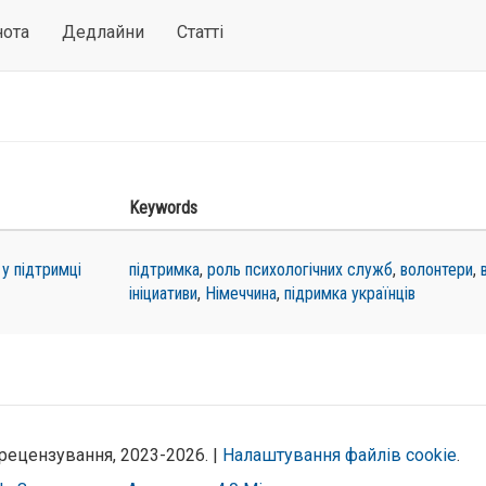
нота
Дедлайни
Статті
Keywords
 у підтримці
підтримка
,
роль психологічних служб
,
волонтери
,
ініциативи
,
Німеччина
,
підримка українців
рецензування, 2023-2026. |
Налаштування файлів cookie
.