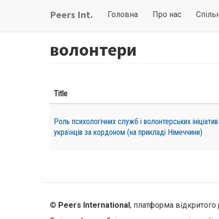
Перейти
Main
User
Peers Int.
Головна
Про нас
Спіль
до
navigation
account
основного
вмісту
menu
волонтери
Title
Роль психологічних служб і волонтерських ініціатив
українців за кордоном (на прикладі Німеччини)
©
Peers International
, платформа відкритого 