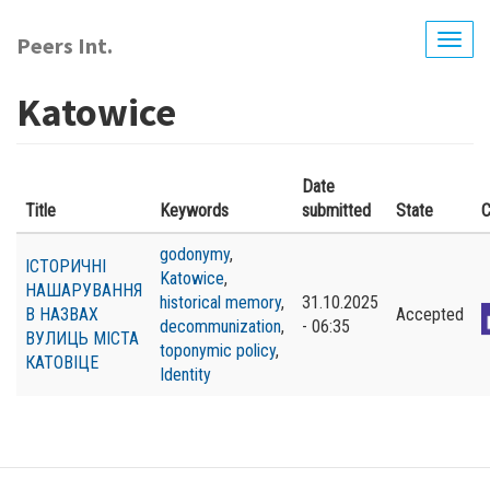
Перейти
до
Peers Int.
Togg
основного
navig
вмісту
Katowice
Date
Title
Keywords
submitted
State
C
godonymy
,
ІСТОРИЧНІ
Katowice
,
НАШАРУВАННЯ
historical memory
,
31.10.2025
В НАЗВАХ
Accepted
decommunization
,
- 06:35
ВУЛИЦЬ МІСТА
toponymic policy
,
КАТОВІЦЕ
Identity