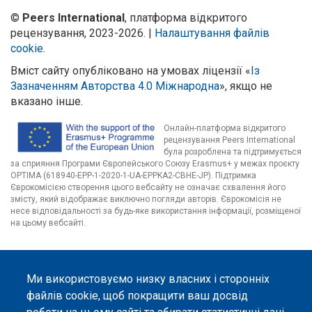
©
Peers International
, платформа відкритого
рецензування, 2023-2026. |
Налаштування файлів
cookie
.
Вміст сайту опубліковано на умовах ліцензії «
Із
Зазначенням Авторства 4.0 Міжнародна
», якщо не
вказано інше.
Онлайн-платформа відкритого
рецензування Peers International
була розроблена та підтримується
за сприяння Програми Європейського Союзу Erasmus+ у межах проєкту
OPTIMA (618940-EPP-1-2020-1-UA-EPPKA2-CBHE-JP). Підтримка
Єврокомісією створення цього вебсайту не означає схвалення його
змісту, який відображає виключно погляди авторів. Єврокомісія не
несе відповідальності за будь-яке використання інформації, розміщеної
на цьому вебсайті.
Ми використовуємо низку власних і сторонніх
файлів cookie, щоб покращити ваш досвід