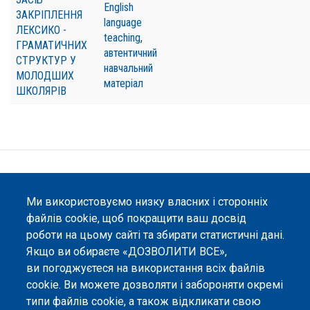
English
ЗАКРІПЛЕННЯ
language
ЛЕКСИКО -
teaching
,
ГРАМАТИЧНИХ
автентичний
СТРУКТУР У
навчальний
МОЛОДШИХ
матеріал
ШКОЛЯРІВ
©
Peers International
, платформа відкритого
рецензування, 2023-2026. |
Налаштування файлів
Ми використовуємо низку власних і сторонніх
cookie
.
файлів cookie, щоб покращити ваш досвід
Вміст сайту опубліковано на умовах ліцензії «
Із
роботи на цьому сайті та збирати статистичні дані.
Зазначенням Авторства 4.0 Міжнародна
», якщо не
Якщо ви обираєте «ДОЗВОЛИТИ ВСЕ»,
вказано інше.
ви погоджуєтеся на використання всіх файлів
cookie. Ви можете дозволяти і забороняти окремі
Онлайн-платформа відкритого
типи файлів cookie, а також відкликати свою
рецензування Peers International