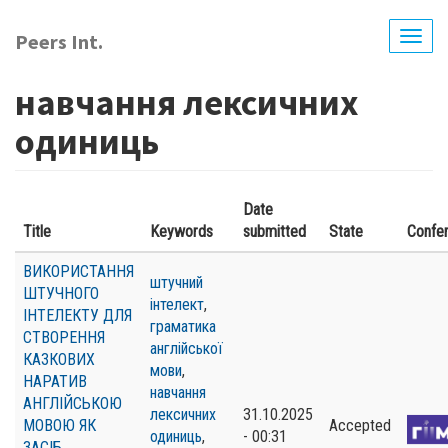
Перейти
до
Peers Int.
Togg
основного
navig
вмісту
навчання лексичних
одиниць
Date
Title
Keywords
submitted
State
Confe
ВИКОРИСТАННЯ
штучний
ШТУЧНОГО
інтелект
,
ІНТЕЛЕКТУ ДЛЯ
граматика
СТВОРЕННЯ
англійської
КАЗКОВИХ
мови
,
НАРАТИВ
навчання
АНГЛІЙСЬКОЮ
лексичних
31.10.2025
МОВОЮ ЯК
Accepted
одиниць
,
- 00:31
ЗАСІБ