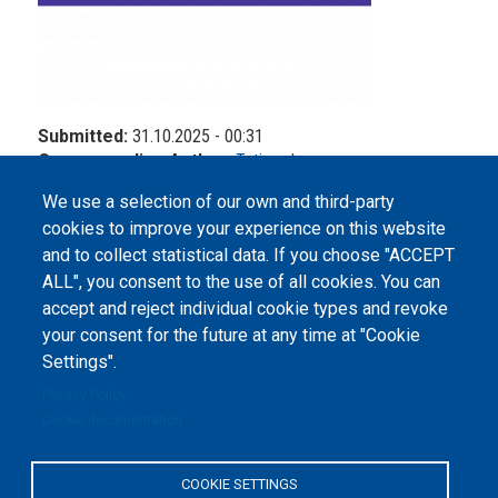
Submitted:
31.10.2025 - 00:31
Corresponding Author:
Tetiana Lozova
We use a selection of our own and third-party
cookies to improve your experience on this website
and to collect statistical data. If you choose "ACCEPT
ALL", you consent to the use of all cookies. You can
accept and reject individual cookie types and revoke
©
Peers International
, the open peer review platfrom,
your consent for the future at any time at "Cookie
2023-2026. |
Cookie Settings
.
Settings".
The website content is published under
Creative Commons
Privacy Policy
Attribution 4.0 International
(CC-BY-4.0) license unless
Cookie documentation
stated otherwise.
The online peer review platform
COOKIE SETTINGS
"Peers International" was