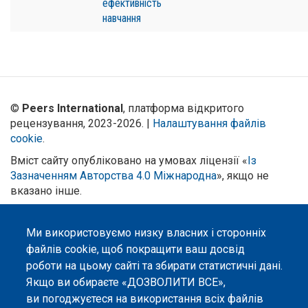
ефективність
навчання
©
Peers International
, платформа відкритого
рецензування, 2023-2026. |
Налаштування файлів
cookie
.
Вміст сайту опубліковано на умовах ліцензії «
Із
Зазначенням Авторства 4.0 Міжнародна
», якщо не
вказано інше.
Онлайн-платформа відкритого
рецензування Peers International
Ми використовуємо низку власних і сторонніх
була розроблена та підтримується
файлів cookie, щоб покращити ваш досвід
за сприяння Програми Європейського Союзу Erasmus+ у межах проєкту
роботи на цьому сайті та збирати статистичні дані.
OPTIMA (618940-EPP-1-2020-1-UA-EPPKA2-CBHE-JP). Підтримка
Єврокомісією створення цього вебсайту не означає схвалення його
Якщо ви обираєте «ДОЗВОЛИТИ ВСЕ»,
змісту, який відображає виключно погляди авторів. Єврокомісія не
ви погоджуєтеся на використання всіх файлів
несе відповідальності за будь-яке використання інформації, розміщеної