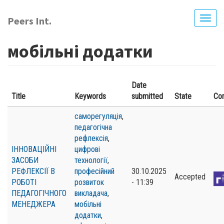
Перейти
до
Peers Int.
Togg
основного
navig
вмісту
мобільні додатки
Date
Title
Keywords
submitted
State
Co
саморегуляція
,
педагогічна
рефлексія
,
ІННОВАЦІЙНІ
цифрові
ЗАСОБИ
технології
,
РЕФЛЕКСІЇ В
професійний
30.10.2025
Accepted
РОБОТІ
розвиток
- 11:39
ПЕДАГОГІЧНОГО
викладача
,
МЕНЕДЖЕРА
мобільні
додатки
,