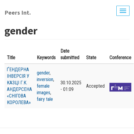
Перейти
до
Peers Int.
Togg
основного
navig
вмісту
gender
Date
Title
Keywords
submitted
State
Conference
ҐЕНДЕРНА
gender
,
ІНВЕРСІЯ У
inversion
,
КАЗЦІ Г.К.
30.10.2025
female
Accepted
АНДЕРСЕНА
- 01:09
images
,
«СНІГОВА
fairy tale
КОРОЛЕВА»