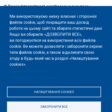
©
Peers International
, платформа відкритого
рецензування, 2023-2026. |
Налаштування файлів
Ми використовуємо низку власних і сторонніх
cookie
.
файлів cookie, щоб покращити ваш досвід
Вміст сайту опубліковано на умовах ліцензії «
Із
роботи на цьому сайті та збирати статистичні дані.
Зазначенням Авторства 4.0 Міжнародна
», якщо не
Якщо ви обираєте «ДОЗВОЛИТИ ВСЕ»,
вказано інше.
ви погоджуєтеся на використання всіх файлів
cookie. Ви можете дозволяти і забороняти окремі
Онлайн-платформа відкритого
рецензування Peers International
типи файлів cookie, а також відкликати свою
була розроблена та підтримується
згоду в будь-який час в розділі «Налаштування
за сприяння Програми Європейського Союзу Erasmus+ у межах проєкту
OPTIMA (618940-EPP-1-2020-1-UA-EPPKA2-CBHE-JP). Підтримка
cookies».
Єврокомісією створення цього вебсайту не означає схвалення його
змісту, який відображає виключно погляди авторів. Єврокомісія не
Політика конфіденційності
несе відповідальності за будь-яке використання інформації, розміщеної
Документація щодо файлів cookie
на цьому вебсайті.
НАЛАШТУВАННЯ COOKIES
ЗАБОРОНИТИ ВСЕ