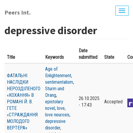
Перейти
до
Peers Int.
Togg
основного
navig
вмісту
depressive disorder
Date
Title
Keywords
submitted
State
Co
Age of
ФАТАЛЬНІ
Enlightenment
,
НАСЛІДКИ
sentimentalism
,
НЕРОЗДІЛЕНОГО
Sturm und
«КОХАННЯ» В
Drang
,
26.10.2025
РОМАНІ Й. В.
epistolary
Accepted
- 17:43
ГЕТЕ
novel
,
love
,
«СТРАЖДАННЯ
love neurosis
,
МОЛОДОГО
depressive
ВЕРТЕРА»
disorder
,