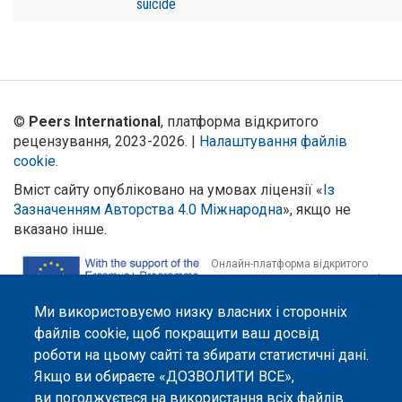
suicide
©
Peers International
, платформа відкритого
рецензування, 2023-2026. |
Налаштування файлів
cookie
.
Вміст сайту опубліковано на умовах ліцензії «
Із
Зазначенням Авторства 4.0 Міжнародна
», якщо не
вказано інше.
Онлайн-платформа відкритого
рецензування Peers International
була розроблена та підтримується
Ми використовуємо низку власних і сторонніх
за сприяння Програми Європейського Союзу Erasmus+ у межах проєкту
OPTIMA (618940-EPP-1-2020-1-UA-EPPKA2-CBHE-JP). Підтримка
файлів cookie, щоб покращити ваш досвід
Єврокомісією створення цього вебсайту не означає схвалення його
роботи на цьому сайті та збирати статистичні дані.
змісту, який відображає виключно погляди авторів. Єврокомісія не
несе відповідальності за будь-яке використання інформації, розміщеної
Якщо ви обираєте «ДОЗВОЛИТИ ВСЕ»,
на цьому вебсайті.
ви погоджуєтеся на використання всіх файлів