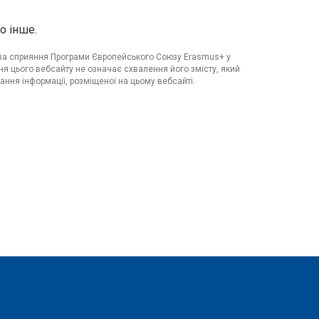
о інше.
я за сприяння Програми Європейського Союзу Erasmus+ у
я цього вебсайту не означає схвалення його змісту, який
ання інформації, розміщеної на цьому вебсайті.