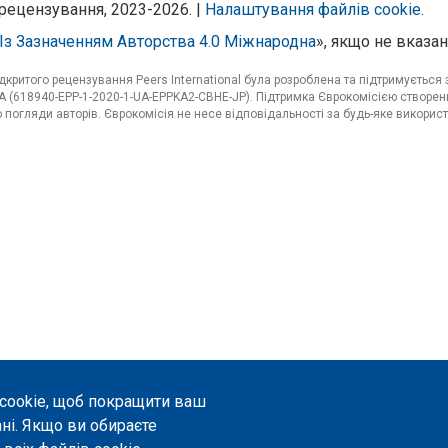
рецензування, 2023-2026. |
Налаштування файлів cookie
.
Із Зазначенням Авторства 4.0 Міжнародна
», якщо не вказан
критого рецензування Peers International була розроблена та підтримуєтьс
 (618940-EPP-1-2020-1-UA-EPPKA2-CBHE-JP). Підтримка Єврокомісією створенн
погляди авторів. Єврокомісія не несе відповідальності за будь-яке використ
 cookie, щоб покращити ваш
ані. Якщо ви обираєте