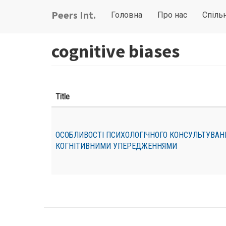
Перейти
Main
User
Peers Int.
Головна
Про нас
Спіль
до
navigation
account
основного
вмісту
menu
cognitive biases
Title
ОСОБЛИВОСТІ ПСИХОЛОГІЧНОГО КОНСУЛЬТУВАНН
КОГНІТИВНИМИ УПЕРЕДЖЕННЯМИ