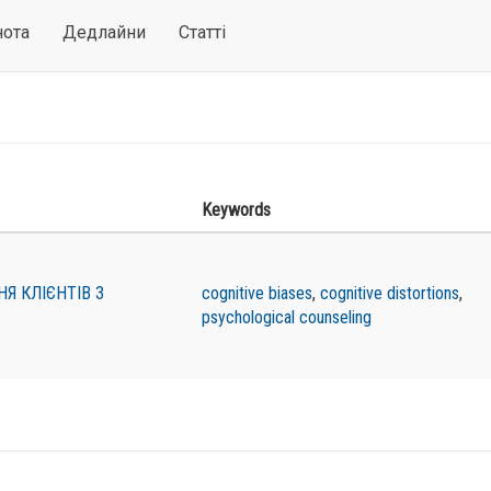
нота
Дедлайни
Статті
Keywords
Я КЛІЄНТІВ З
cognitive biases
,
cognitive distortions
,
psychological counseling