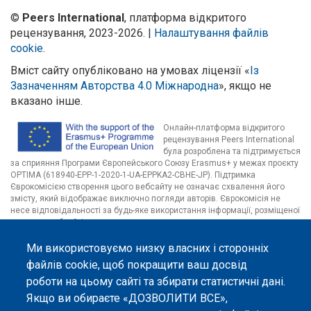
©
Peers International
, платформа відкритого
рецензування, 2023-2026. |
Налаштування файлів
cookie
.
Вміст сайту опубліковано на умовах ліцензії «
Із
Зазначенням Авторства 4.0 Міжнародна
», якщо не
вказано інше.
Онлайн-платформа відкритого
рецензування Peers International
була розроблена та підтримується
за сприяння Програми Європейського Союзу Erasmus+ у межах проєкту
OPTIMA (618940-EPP-1-2020-1-UA-EPPKA2-CBHE-JP). Підтримка
Єврокомісією створення цього вебсайту не означає схвалення його
змісту, який відображає виключно погляди авторів. Єврокомісія не
несе відповідальності за будь-яке використання інформації, розміщеної
на цьому вебсайті.
Ми використовуємо низку власних і сторонніх
файлів cookie, щоб покращити ваш досвід
роботи на цьому сайті та збирати статистичні дані.
Якщо ви обираєте «ДОЗВОЛИТИ ВСЕ»,