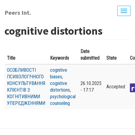
Перейти
до
Peers Int.
Togg
основного
navig
вмісту
cognitive distortions
Date
Title
Keywords
submitted
State
Co
ОСОБЛИВОСТІ
cognitive
ПСИХОЛОГІЧНОГО
biases
,
КОНСУЛЬТУВАННЯ
cognitive
26.10.2025
Accepted
КЛІЄНТІВ З
distortions
,
- 17:17
КОГНІТИВНИМИ
psychological
УПЕРЕДЖЕННЯМИ
counseling