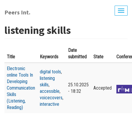
Перейти
до
Peers Int.
Togg
основного
navig
вмісту
listening skills
Date
Title
Keywords
submitted
State
Confere
Electronic
digital tools
,
online Tools In
listening
Developing
skills
,
25.10.2025
Communication
Accepted
accessible
,
- 18:32
Skills
voicecovers
,
(Listening,
interactive
Reading)