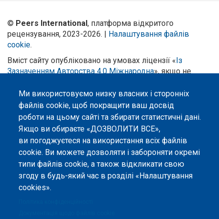
©
Peers International
, платформа відкритого
рецензування, 2023-2026. |
Налаштування файлів
cookie
.
Вміст сайту опубліковано на умовах ліцензії «
Із
Зазначенням Авторства 4.0 Міжнародна
», якщо не
вказано інше.
Ми використовуємо низку власних і сторонніх
Онлайн-платформа відкритого
файлів cookie, щоб покращити ваш досвід
рецензування Peers International
роботи на цьому сайті та збирати статистичні дані.
була розроблена та підтримується
за сприяння Програми Європейського Союзу Erasmus+ у межах проєкту
Якщо ви обираєте «ДОЗВОЛИТИ ВСЕ»,
OPTIMA (618940-EPP-1-2020-1-UA-EPPKA2-CBHE-JP). Підтримка
ви погоджуєтеся на використання всіх файлів
Єврокомісією створення цього вебсайту не означає схвалення його
змісту, який відображає виключно погляди авторів. Єврокомісія не
cookie. Ви можете дозволяти і забороняти окремі
несе відповідальності за будь-яке використання інформації, розміщеної
типи файлів cookie, а також відкликати свою
на цьому вебсайті.
згоду в будь-який час в розділі «Налаштування
cookies».
Політика конфіденційності
Документація щодо файлів cookie