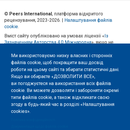
©
Peers International
, платформа відкритого
рецензування, 2023-2026. |
Налаштування файлів
cookie
.
Вміст сайту опубліковано на умовах ліцензії «
Із
Зазначенням Авторства 4.0 Міжнародна
», якщо не
вказано інше.
Ми використовуємо низку власних і сторонніх
Онлайн-платформа відкритого
файлів cookie, щоб покращити ваш досвід
рецензування Peers International
роботи на цьому сайті та збирати статистичні дані.
була розроблена та підтримується
за сприяння Програми Європейського Союзу Erasmus+ у межах проєкту
Якщо ви обираєте «ДОЗВОЛИТИ ВСЕ»,
OPTIMA (618940-EPP-1-2020-1-UA-EPPKA2-CBHE-JP). Підтримка
ви погоджуєтеся на використання всіх файлів
Єврокомісією створення цього вебсайту не означає схвалення його
змісту, який відображає виключно погляди авторів. Єврокомісія не
cookie. Ви можете дозволяти і забороняти окремі
несе відповідальності за будь-яке використання інформації, розміщеної
типи файлів cookie, а також відкликати свою
на цьому вебсайті.
згоду в будь-який час в розділі «Налаштування
cookies».
Політика конфіденційності
Документація щодо файлів cookie