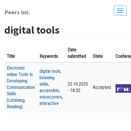
Перейти
до
Peers Int.
Togg
основного
navig
вмісту
digital tools
Date
Title
Keywords
submitted
State
Confere
Electronic
digital tools
,
online Tools In
listening
Developing
skills
,
25.10.2025
Communication
Accepted
accessible
,
- 18:32
Skills
voicecovers
,
(Listening,
interactive
Reading)