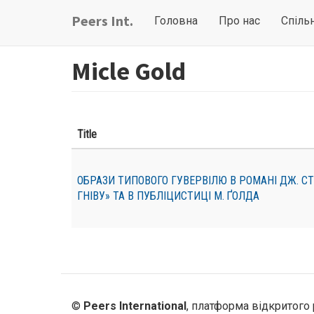
Перейти
Main
User
Peers Int.
Головна
Про нас
Спіль
до
navigation
account
основного
вмісту
menu
Micle Gold
Title
ОБРАЗИ ТИПОВОГО ГУВЕРВІЛЮ В РОМАНІ ДЖ. С
ГНІВУ» ТА В ПУБЛІЦИСТИЦІ М. ҐОЛДА
©
Peers International
, платформа відкритого 