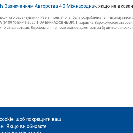
Із Зазначенням Авторства 4.0 Міжнародна
», якщо не вказан
критого рецензування Peers International була розроблена та підтримуєтьс
 (618940-EPP-1-2020-1-UA-EPPKA2-CBHE-JP). Підтримка Єврокомісією створенн
погляди авторів. Єврокомісія не несе відповідальності за будь-яке використ
 cookie, щоб покращити ваш
ані. Якщо ви обираєте