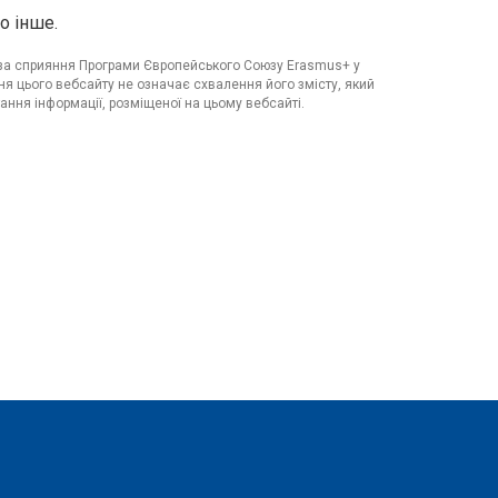
о інше.
я за сприяння Програми Європейського Союзу Erasmus+ у
я цього вебсайту не означає схвалення його змісту, який
ання інформації, розміщеної на цьому вебсайті.