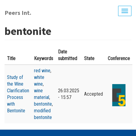
Перейти
до
Peers Int.
Togg
основного
navig
вмісту
bentonite
Date
Title
Keywords
submitted
State
Conference
red wine
,
Study of
white
the Wine
wine
,
Clarification
wine
26.03.2025
Accepted
Process
material
,
- 15:57
with
bentonite
,
Bentonite
modified
bentonite