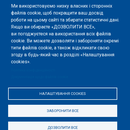
Ми використовуємо низку власних і сторонніх
файлів cookie, щоб покращити ваш досвід
роботи на цьому сайті та збирати статистичні дані.
©
Peers International
, платформа відкритого
рецензування, 2023-2026. |
Налаштування файлів
Якщо ви обираєте «ДОЗВОЛИТИ ВСЕ»,
cookie
.
ви погоджуєтеся на використання всіх файлів
cookie. Ви можете дозволяти і забороняти окремі
Вміст сайту опубліковано на умовах ліцензії «
Із
типи файлів cookie, а також відкликати свою
Зазначенням Авторства 4.0 Міжнародна
», якщо не
згоду в будь-який час в розділі «Налаштування
вказано інше.
cookies».
Онлайн-платформа відкритого
Політика конфіденційності
рецензування Peers International
була розроблена та підтримується
Документація щодо файлів cookie
за сприяння Програми Європейського Союзу Erasmus+ у межах проєкту
OPTIMA (618940-EPP-1-2020-1-UA-EPPKA2-CBHE-JP). Підтримка
Єврокомісією створення цього вебсайту не означає схвалення його
НАЛАШТУВАННЯ COOKIES
змісту, який відображає виключно погляди авторів. Єврокомісія не
несе відповідальності за будь-яке використання інформації, розміщеної
на цьому вебсайті.
ЗАБОРОНИТИ ВСЕ
ДОЗВОЛИТИ ВСЕ