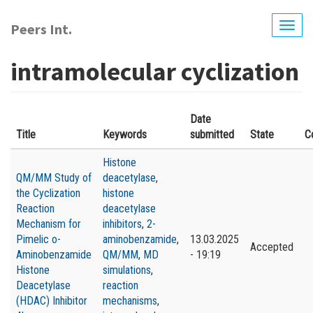
Перейти
до
Peers Int.
Togg
основного
navig
вмісту
intramolecular cyclization
Date
Title
Keywords
submitted
State
C
Histone
QM/MM Study of
deacetylase
,
the Cyclization
histone
Reaction
deacetylase
Mechanism for
inhibitors
,
2-
Pimelic o-
aminobenzamide
,
13.03.2025
Accepted
Aminobenzamide
QM/MM
,
MD
- 19:19
Histone
simulations
,
Deacetylase
reaction
(HDAC) Inhibitor
mechanisms
,