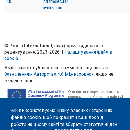
4b
intramolecular
cyclization
©
Peers International
, платформа відкритого
рецензування, 2023-2026. |
Налаштування файлів
cookie
.
Вміст сайту опубліковано на умовах ліцензії «
Із
Зазначенням Авторства 4.0 Міжнародна
», якщо не
вказано інше.
Онлайн-платформа відкритого
рецензування Peers International
була розроблена та підтримується
за сприяння Програми Європейського Союзу Erasmus+ у межах проєкту
Ми використовуємо низку власних і сторонніх
OPTIMA (618940-EPP-1-2020-1-UA-EPPKA2-CBHE-JP). Підтримка
Єврокомісією створення цього вебсайту не означає схвалення його
файлів cookie, щоб покращити ваш досвід
змісту, який відображає виключно погляди авторів. Єврокомісія не
роботи на цьому сайті та збирати статистичні дані.
несе відповідальності за будь-яке використання інформації, розміщеної