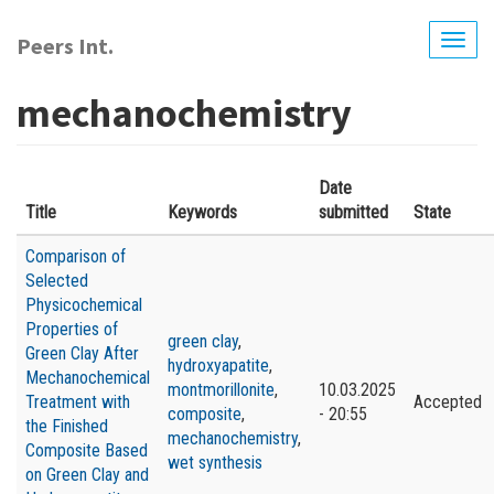
Перейти
до
Peers Int.
Togg
основного
navig
вмісту
mechanochemistry
Date
Title
Keywords
submitted
State
Comparison of
Selected
Physicochemical
Properties of
green clay
,
Green Clay After
hydroxyapatite
,
Mechanochemical
montmorillonite
,
10.03.2025
Treatment with
Accepted
composite
,
- 20:55
the Finished
mechanochemistry
,
Composite Based
wet synthesis
on Green Clay and