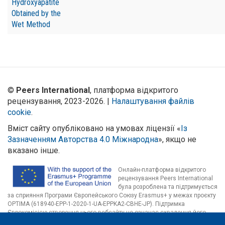
Hydroxyapatite
Obtained by the
Wet Method
©
Peers International
, платформа відкритого
рецензування, 2023-2026. |
Налаштування файлів
cookie
.
Вміст сайту опубліковано на умовах ліцензії «
Із
Зазначенням Авторства 4.0 Міжнародна
», якщо не
вказано інше.
Онлайн-платформа відкритого
рецензування Peers International
була розроблена та підтримується
за сприяння Програми Європейського Союзу Erasmus+ у межах проєкту
OPTIMA (618940-EPP-1-2020-1-UA-EPPKA2-CBHE-JP). Підтримка
Єврокомісією створення цього вебсайту не означає схвалення його
змісту, який відображає виключно погляди авторів. Єврокомісія не