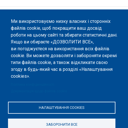
©
Peers International
, платформа відкритого
Ми використовуємо низку власних і сторонніх
рецензування, 2023-2026. |
Налаштування файлів
файлів cookie, щоб покращити ваш досвід
cookie
.
роботи на цьому сайті та збирати статистичні дані.
Вміст сайту опубліковано на умовах ліцензії «
Із
Якщо ви обираєте «ДОЗВОЛИТИ ВСЕ»,
Зазначенням Авторства 4.0 Міжнародна
», якщо не
ви погоджуєтеся на використання всіх файлів
вказано інше.
cookie. Ви можете дозволяти і забороняти окремі
типи файлів cookie, а також відкликати свою
Онлайн-платформа відкритого
згоду в будь-який час в розділі «Налаштування
рецензування Peers International
була розроблена та підтримується
cookies».
за сприяння Програми Європейського Союзу Erasmus+ у межах проєкту
Політика конфіденційності
OPTIMA (618940-EPP-1-2020-1-UA-EPPKA2-CBHE-JP). Підтримка
Єврокомісією створення цього вебсайту не означає схвалення його
Документація щодо файлів cookie
змісту, який відображає виключно погляди авторів. Єврокомісія не
несе відповідальності за будь-яке використання інформації, розміщеної
на цьому вебсайті.
НАЛАШТУВАННЯ COOKIES
ЗАБОРОНИТИ ВСЕ