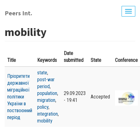
Перейти
до
Peers Int.
Togg
основного
navig
вмісту
mobility
Date
Title
Keywords
submitted
State
Conference
state
,
Пріоритети
post-war
державної
period
,
міграційної
population
,
29.09.2023
політики
Accepted
migration
,
- 19:41
України в
policy
,
поствоєнний
integration
,
період
mobility