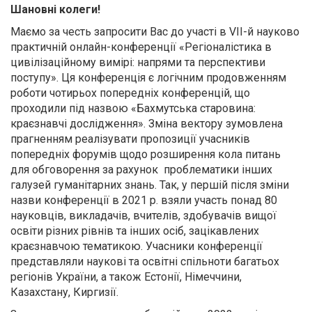
Шановні колеги!
Маємо за честь запросити Вас до участі в VІІ-й науково
практичній онлайн-конференції «Регіоналістика в
цивілізаційному вимірі: напрями та перспективи
поступу». Ця конференція є логічним продовженням
роботи чотирьох попередніх конференцій, що
проходили під назвою «Бахмутська старовина:
краєзнавчі дослідження». Зміна вектору зумовлена
прагненням реалізувати пропозиції учасників
попередніх форумів щодо розширення кола питань
для обговорення за рахунок проблематики інших
галузей гуманітарних знань. Так, у першій після зміни
назви конференції в 2021 р. взяли участь понад 80
науковців, викладачів, вчителів, здобувачів вищої
освіти різних рівнів та інших осіб, зацікавлених
краєзнавчою тематикою. Учасники конференції
представляли наукові та освітні спільноти багатьох
регіонів України, а також Естонії, Німеччини,
Казахстану, Киргизії.