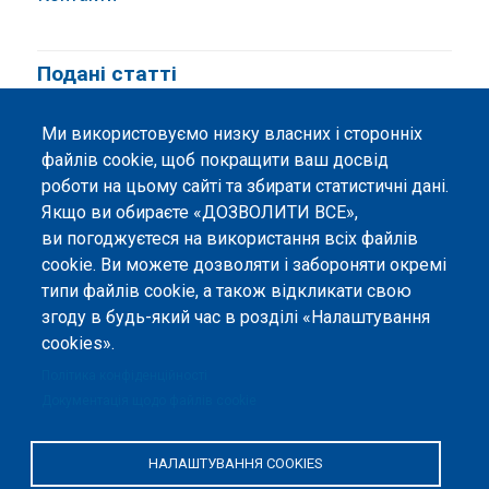
Подані статті
Ми використовуємо низку власних і сторонніх
файлів cookie, щоб покращити ваш досвід
роботи на цьому сайті та збирати статистичні дані.
Якщо ви обираєте «ДОЗВОЛИТИ ВСЕ»,
ви погоджуєтеся на використання всіх файлів
©
Peers International
, платформа відкритого
cookie. Ви можете дозволяти і забороняти окремі
рецензування, 2023-2026. |
Налаштування файлів
типи файлів cookie, а також відкликати свою
cookie
.
згоду в будь-який час в розділі «Налаштування
cookies».
Вміст сайту опубліковано на умовах ліцензії «
Із
Зазначенням Авторства 4.0 Міжнародна
», якщо не
Політика конфіденційності
вказано інше.
Документація щодо файлів cookie
Онлайн-платформа відкритого
рецензування Peers International
НАЛАШТУВАННЯ COOKIES
була розроблена та підтримується