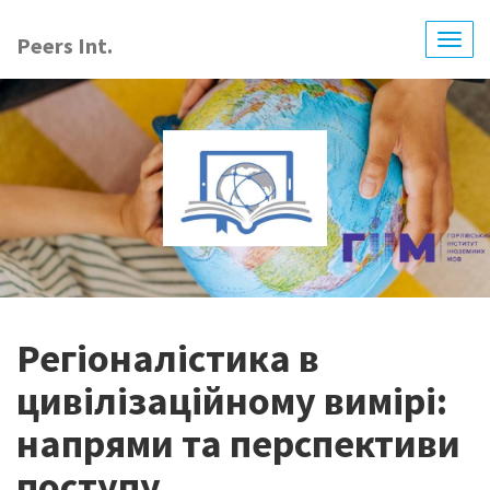
Перейти
до
Peers Int.
Togg
основного
navig
вмісту
Регіоналістика в
цивілізаційному вимірі:
напрями та перспективи
поступу