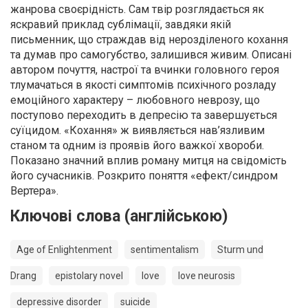
жанрова своєрідність. Сам твір розглядається як
яскравий приклад сублімації, завдяки якій
письменник, що страждав від нерозділеного кохання
та думав про самогубство, залишився живим. Описані
автором почуття, настрої та вчинки головного героя
тлумачаться в якості симптомів психічного розладу
емоційного характеру – любовного неврозу, що
поступово переходить в депресію та завершується
суїцидом. «Кохання» ж виявляється нав’язливим
станом та одним із проявів його важкої хвороби.
Показано значний вплив роману митця на свідомість
його сучасників. Розкрито поняття «ефект/синдром
Вертера».
Ключові слова (англійською)
Age of Enlightenment
sentimentalism
Sturm und
Drang
epistolary novel
love
love neurosis
depressive disorder
suicide