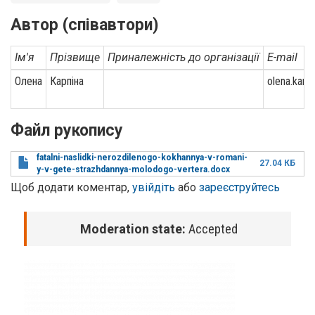
Автор (співавтори)
Ім'я
Прізвище
Приналежність до організації
E-mail
Олена
Карпіна
olena.karp
Файл рукопису
fatalni-naslidki-nerozdilenogo-kokhannya-v-romani-
27.04 КБ
y-v-gete-strazhdannya-molodogo-vertera.docx
Щоб додати коментар,
увійдіть
або
зареєструйтесь
Moderation state:
Accepted