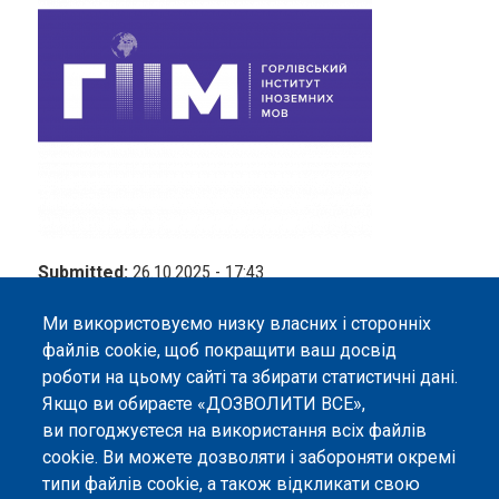
Submitted:
26.10.2025 - 17:43
Corresponding Author:
Olena Karpina
Ми використовуємо низку власних і сторонніх
файлів cookie, щоб покращити ваш досвід
роботи на цьому сайті та збирати статистичні дані.
Якщо ви обираєте «ДОЗВОЛИТИ ВСЕ»,
ви погоджуєтеся на використання всіх файлів
©
Peers International
, платформа відкритого
cookie. Ви можете дозволяти і забороняти окремі
рецензування, 2023-2026. |
Налаштування файлів
типи файлів cookie, а також відкликати свою