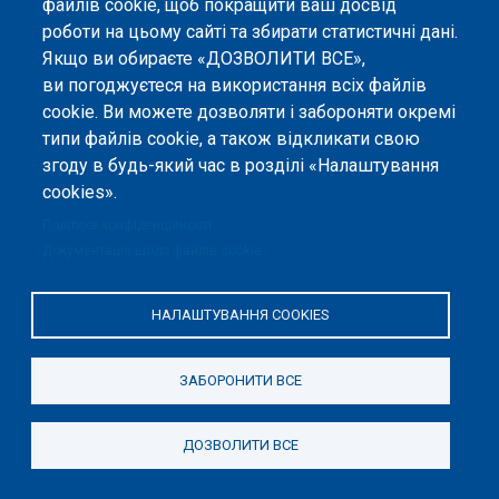
файлів cookie, щоб покращити ваш досвід
роботи на цьому сайті та збирати статистичні дані.
Якщо ви обираєте «ДОЗВОЛИТИ ВСЕ»,
ви погоджуєтеся на використання всіх файлів
©
Peers International
, платформа відкритого
cookie. Ви можете дозволяти і забороняти окремі
рецензування, 2023-2026. |
Налаштування файлів
типи файлів cookie, а також відкликати свою
cookie
.
згоду в будь-який час в розділі «Налаштування
cookies».
Вміст сайту опубліковано на умовах ліцензії «
Із
Зазначенням Авторства 4.0 Міжнародна
», якщо не
Політика конфіденційності
вказано інше.
Документація щодо файлів cookie
Онлайн-платформа відкритого
рецензування Peers International
НАЛАШТУВАННЯ COOKIES
була розроблена та підтримується
за сприяння Програми Європейського Союзу Erasmus+ у межах проєкту
OPTIMA (618940-EPP-1-2020-1-UA-EPPKA2-CBHE-JP). Підтримка
ЗАБОРОНИТИ ВСЕ
Єврокомісією створення цього вебсайту не означає схвалення його
змісту, який відображає виключно погляди авторів. Єврокомісія не
несе відповідальності за будь-яке використання інформації, розміщеної
на цьому вебсайті.
ДОЗВОЛИТИ ВСЕ