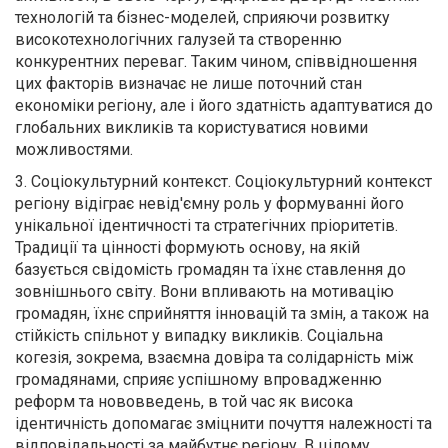
технологій та бізнес-моделей, сприяючи розвитку
високотехнологічних галузей та створенню
конкурентних переваг. Таким чином, співвідношення
цих факторів визначає не лише поточний стан
економіки регіону, але і його здатність адаптуватися до
глобальних викликів та користуватися новими
можливостями.
3. Соціокультурний контекст. Соціокультурний контекст
регіону відіграє невід'ємну роль у формуванні його
унікальної ідентичності та стратегічних пріоритетів.
Традиції та цінності формують основу, на якій
базується свідомість громадян та їхнє ставлення до
зовнішнього світу. Вони впливають на мотивацію
громадян, їхнє сприйняття інновацій та змін, а також на
стійкість спільнот у випадку викликів. Соціальна
когезія, зокрема, взаємна довіра та солідарність між
громадянами, сприяє успішному впровадженню
реформ та нововведень, в той час як висока
ідентичність допомагає зміцнити почуття належності та
відповідальності за майбутнє регіону. В цілому,