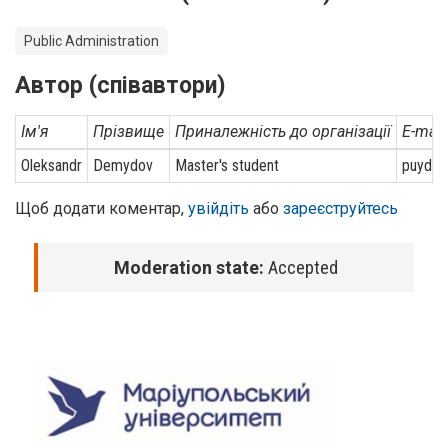
Public Administration
Автор (співавтори)
Ім'я
Прізвище
Приналежність до організації
E-mail
Oleksandr
Demydov
Master's student
puydab
Щоб додати коментар,
увійдіть
або
зареєструйтесь
Moderation state:
Accepted