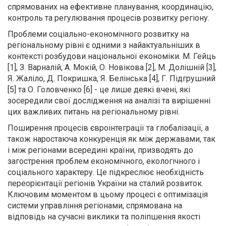
спрямованих на ефективне планування, координацію,
контроль та регулювання процесів розвитку регіону.
Проблеми соціально-економічного розвитку на
регіональному рівні є одними з найактуальніших в
контексті розбудови національної економіки. М. Гейць
[1], З. Варналій, А. Мокій, О. Новікова [2], М. Долішній [3],
Я. Жаліло, Д. Покришка, Я. Белінська [4], Г. Підгрушний
[5] та О. Головченко [6] - це лише деякі вчені, які
зосередили свої дослідження на аналізі та вирішенні
цих важливих питань на регіональному рівні.
Поширення процесів євроінтеграції та глобалізації, а
також наростаюча конкуренція як між державами, так
і між регіонами всередині країни, призводять до
загострення проблем економічного, екологічного і
соціального характеру. Це підкреслює необхідність
переорієнтації регіонів України на сталий розвиток.
Ключовим моментом в цьому процесі є оптимізація
системи управління регіонами, спрямована на
відповідь на сучасні виклики та поліпшення якості