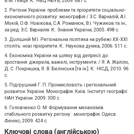
В.М. Гейця. К.: НВЦ НБУВ, 2009. 687 с.
2. Регіони України: проблеми та пріоритети соціально-
економічного розвитку: монографія / З.С. Варналій, А.І.
Мокій, О.Ф. Новікова, С.А. Романюк, В.І. Чужиков та ін.;
за ред. З.С. Варналія. К.: Знання України, 2005. 498 с.
3. Долішній М.І. Регіональна політика на рубежі ХХ-ХХІ
століть: нові пріоритети. К.: Наукова думка, 2006. 511 с.
4. Економіка України на шляху від депресії до
зростання: джерела, важелі, інструменти. / Я. А. Жаліло,
Д. С. Покришка, Я. В. Белінська [та ін.]. К.: НІСД, 2010. 96
с.
5. Підгрушний Г. П. Промисловість і регіональний
розвиток України. Монографія. Київ. Інститут географії
НАН України. 2009. 300 с.
6. Головченко О. М. Формування механізмів
стабільного розвитку регіону : монографія. Одеса:
Фенікс, 2009. 424 с.
Ключові слова (англійською)