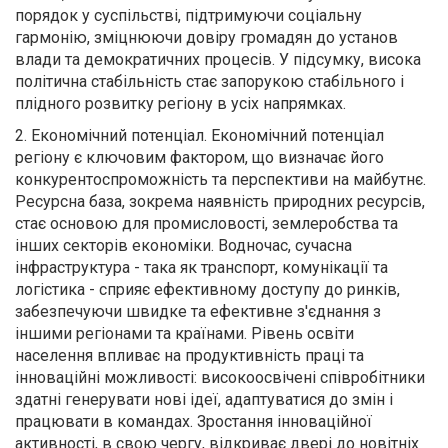
порядок у суспільстві, підтримуючи соціальну
гармонію, зміцнюючи довіру громадян до установ
влади та демократичних процесів. У підсумку, висока
політична стабільність стає запорукою стабільного і
плідного розвитку регіону в усіх напрямках.
2. Економічний потенціал. Економічний потенціал
регіону є ключовим фактором, що визначає його
конкурентоспроможність та перспективи на майбутнє.
Ресурсна база, зокрема наявність природних ресурсів,
стає основою для промисловості, землеробства та
інших секторів економіки. Водночас, сучасна
інфраструктура - така як транспорт, комунікації та
логістика - сприяє ефективному доступу до ринків,
забезпечуючи швидке та ефективне з'єднання з
іншими регіонами та країнами. Рівень освіти
населення впливає на продуктивність праці та
інноваційні можливості: високоосвічені співробітники
здатні генерувати нові ідеї, адаптуватися до змін і
працювати в командах. Зростання інноваційної
активності, в свою чергу, відкриває двері до новітніх