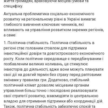
життя громадян, враховуючи місцеві умови та
специфіку.
Актуальна проблематика соціально-економічного
розвитку на регіональному рівні в Україні вимагає
глибокого вивчення ключових чинників, які
впливають на управління розвитком окремих регіонів,
а саме:
1. Політична стабільність. Політична стабільність в
регіоні стає головним стовпом для підтримки
інвестиційної довіри та довгострокового економічного
росту. Коли політичне середовище є передбачуваним і
позбавленим великих коливань, це стимулює
інвесторів до діяльності, адже вони можуть планувати
свої дії на довгий термін без страху перед раптовими
змінами у правилах гри. Додатково, стабільний
політичний клімат дозволяє місцевим органам
управління більш точно і послідовно реалізовувати
свої стратегії розвитку, взаємодіяти із центральною
владою для отримання підтримки або координації дій.
Також, політична стабільність забезпечує спокій та