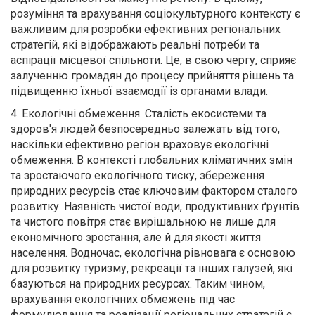
розуміння та врахування соціокультурного контексту є
важливим для розробки ефективних регіональних
стратегій, які відображають реальні потреби та
аспірації місцевої спільноти. Це, в свою чергу, сприяє
залученню громадян до процесу прийняття рішень та
підвищенню їхньої взаємодії із органами влади.
4. Екологічні обмеження. Сталість екосистеми та
здоров'я людей безпосередньо залежать від того,
наскільки ефективно регіон враховує екологічні
обмеження. В контексті глобальних кліматичних змін
та зростаючого екологічного тиску, збереження
природних ресурсів стає ключовим фактором сталого
розвитку. Наявність чистої води, продуктивних ґрунтів
та чистого повітря стає вирішальною не лише для
економічного зростання, але й для якості життя
населення. Водночас, екологічна рівновага є основою
для розвитку туризму, рекреації та інших галузей, які
базуються на природних ресурсах. Таким чином,
врахування екологічних обмежень під час
формулювання та реалізації регіональних стратегій є