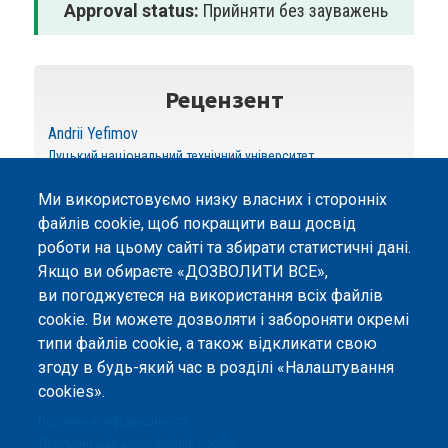
Approval status:
Прийняти без зауважень
Рецензент
Andrii Yefimov
Луцький національний технічний університет
Ми використовуємо низку власних і сторонніх
файлів cookie, щоб покращити ваш досвід
роботи на цьому сайті та збирати статистичні дані.
Якщо ви обираєте «ДОЗВОЛИТИ ВСЕ»,
ви погоджуєтеся на використання всіх файлів
©
Peers International
, платформа відкритого
cookie. Ви можете дозволяти і забороняти окремі
рецензування, 2023-2026. |
Налаштування файлів
типи файлів cookie, а також відкликати свою
cookie
.
згоду в будь-який час в розділі «Налаштування
cookies».
Вміст сайту опубліковано на умовах ліцензії «
Із
Зазначенням Авторства 4.0 Міжнародна
», якщо не
Політика конфіденційності
вказано інше.
Документація щодо файлів cookie