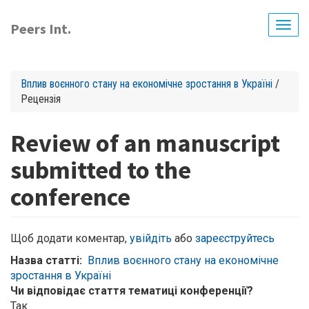
Перейти
до
Peers Int.
Togg
основного
navig
вмісту
Вплив воєнного стану на економічне зростання в Україні
/
Рецензія
Review of an manuscript
submitted to the
conference
Щоб додати коментар,
увійдіть
або
зареєструйтесь
Назва статті
Вплив воєнного стану на економічне
зростання в Україні
Чи відповідає стаття тематиці конференції?
Так