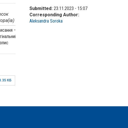
Submitted:
23.11.2023 - 15:07
есок
Приналежність
Corresponding Author:
ора(ів)
до організації
Aleksandra Soroka
исання –
гінальний
опис
3.35 КБ