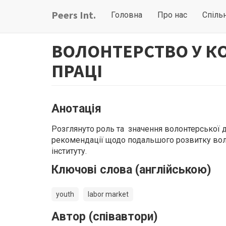
Перейти
Main
User
Peers Int.
Головна
Про нас
Спіль
до
navigation
account
основного
вмісту
menu
ВОЛОНТЕРСТВО У К
ПРАЦІ
Анотація
Розглянуто роль та значення волонтерської ді
рекомендації щодо подальшого розвитку воло
інституту.
Ключові слова (англійською)
youth
labor market
Автор (співавтори)