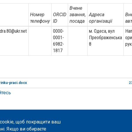
Вчене
Номер
ORCID
звання,
Адреса
Вн
телефону
ID
посада
організації
авт
dra.80@ukr.net
0000-
м. Одеса, вул
Нап
0001-
Преображенська
ори
6982-
8
рук
1817
inku-praci.docx
2
йтесь
 cookie, щоб покращити ваш
рецензування, 2023-2026. |
Налаштування файлів cookie
.
ані. Якщо ви обираєте