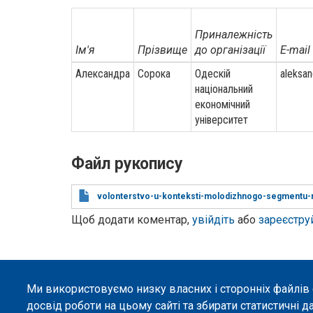
Приналежність
Ім'я
Прізвище
до організації
E-mail
Александра
Сорока
Одескій
aleksan
національний
економічний
університет
Файл рукопису
volonterstvo-u-konteksti-molodizhnogo-segmentu-r
Щоб додати коментар,
увійдіть
або
зареєстру
Ми використовуємо низку власних і сторонніх файлів
©
Peers International
, платформа відкритого 
досвід роботи на цьому сайті та збирати статистичні д