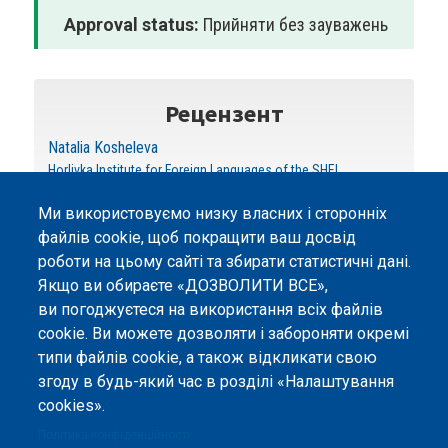
Approval status:
Прийняти без зауважень
Рецензент
Natalia Kosheleva
Horlivka Institute for Foreign Languages of the SHEI
Ми використовуємо низку власних і сторонніх
файлів cookie, щоб покращити ваш досвід
роботи на цьому сайті та збирати статистичні дані.
Якщо ви обираєте «ДОЗВОЛИТИ ВСЕ»,
ви погоджуєтеся на використання всіх файлів
©
Peers International
, платформа відкритого
cookie. Ви можете дозволяти і забороняти окремі
рецензування, 2023-2026. |
Налаштування файлів
типи файлів cookie, а також відкликати свою
cookie
.
згоду в будь-який час в розділі «Налаштування
cookies».
Вміст сайту опубліковано на умовах ліцензії «
Із
Зазначенням Авторства 4.0 Міжнародна
», якщо не
Політика конфіденційності