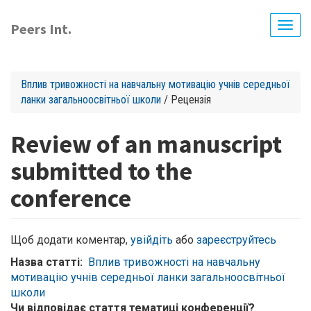
Перейти
до
Peers Int.
Togg
основного
navig
вмісту
Вплив тривожності на навчальну мотивацію учнів середньої
ланки загальноосвітньої школи
/ Рецензія
Review of an manuscript
submitted to the
conference
Щоб додати коментар,
увійдіть
або
зареєструйтесь
Назва статті
Вплив тривожності на навчальну
мотивацію учнів середньої ланки загальноосвітньої
школи
Чи відповідає стаття тематиці конференції?