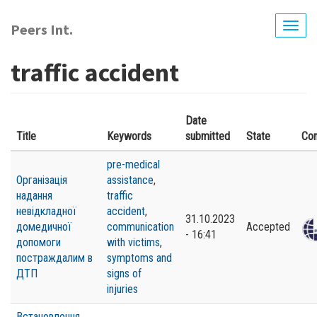
Skip
to
Peers Int.
Togg
main
navig
content
traffic accident
Date
Title
Keywords
submitted
State
Con
pre-medical
Організація
assistance
,
надання
traffic
невідкладної
accident
,
31.10.2023
домедичної
communication
Accepted
- 16:41
допомоги
with victims
,
постраждалим в
symptoms and
ДТП
signs of
injuries
Встановлення