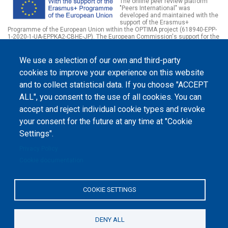
The online peer review platform
"Peers International" was
developed and maintained with the
support of the Erasmus+
Programme of the European Union within the OPTIMA project (618940-EPP-
1-2020-1-UA-EPPKA2-CBHE-JP). The European Commission's support for the
production of this website does not constitute an endorsement of the
contents, which reflect the views only of the authors, and the Commission
cannot be held responsible for any use which may be made of the
We use a selection of our own and third-party
information contained therein.
cookies to improve your experience on this website
and to collect statistical data. If you choose "ACCEPT
ALL", you consent to the use of all cookies. You can
accept and reject individual cookie types and revoke
your consent for the future at any time at "Cookie
Settings".
Privacy Policy
Cookie documentation
COOKIE SETTINGS
DENY ALL