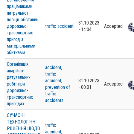
працівниками
патрульної
поліції обставин
31.10.2023
дорожньо-
traffic accident
Accepted
- 14:04
транспортних
пригод з
матеріальними
збитками
Організація
accident
,
аварійно-
traffic
рятувальних
accident
,
31.10.2023
робіт при
Accepted
prevention of
- 00:01
дорожньо-
traffic
транспортних
accidents
пригодах
СУЧАСНІ
ТЕХНОЛОГІЧНІ
traffic
РІШЕННЯ ЩОДО
accident
,