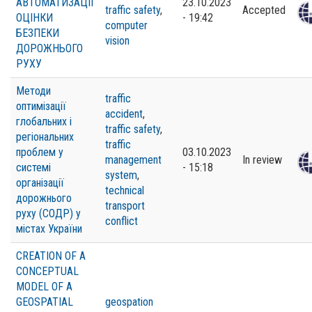
АВТОМАТИЗАЦІЇ
23.10.2023
traffic safety
,
Accepted
ОЦІНКИ
- 19:42
computer
БЕЗПЕКИ
vision
ДОРОЖНЬОГО
РУХУ
Методи
traffic
оптимізації
accident
,
глобальних і
traffic safety
,
регіональних
traffic
проблем у
03.10.2023
management
In review
системі
- 15:18
system
,
організації
technical
дорожнього
transport
руху (СОДР) у
conflict
містах України
CREATION OF A
CONCEPTUAL
MODEL OF A
GEOSPATIAL
geospation