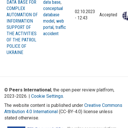
DATA BASE FOR
data base
,
COMPLEX
conceptual
02.10.2023
AUTOMATION OF
database
Accepted
- 12:43
INFORMATION
model
,
web
SUPPORT OF
portal
,
traffic
THE ACTIVITIES
accident
OF THE PATROL
POLICE OF
UKRAINE
©
Peers International
, the open peer review platfrom,
2023-2026. |
Cookie Settings
.
The website content is published under
Creative Commons
Attribution 4.0 International
(CC-BY-4.0) license unless
stated otherwise.