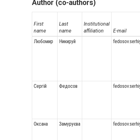
Author (co-authors)
First
Last
Institutional
name
name
affiliation
E-mail
Любомир
Никируй
fedosov.serh
Сергій
Федосов
fedosov.serh
Оксана
Замуруєва
fedosov.serh