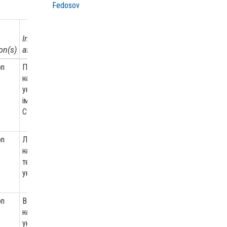
Fedosov
Institutional
on(s)
affiliation
on
Прикарпатський
національний
університет
імені Василя
Стефаника
on
Луцький
національний
технічний
університет
on
Волинський
національний
університет