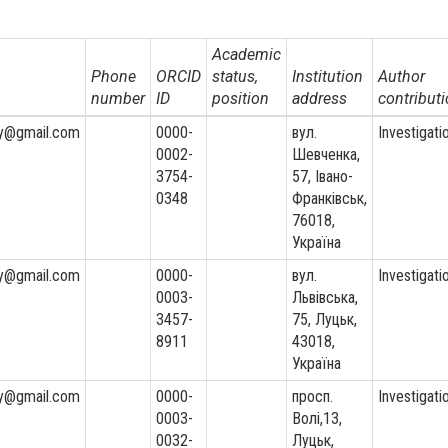
Academic
Phone
ORCID
status,
Institution
Author
number
ID
position
address
contributi
iy@gmail.com
0000-
вул.
Investigati
0002-
Шевченка,
3754-
57, Івано-
0348
Франківськ,
76018,
Україна
iy@gmail.com
0000-
вул.
Investigati
0003-
Львівська,
3457-
75, Луцьк,
8911
43018,
Україна
iy@gmail.com
0000-
просп.
Investigati
0003-
Волі,13,
0032-
Луцьк,