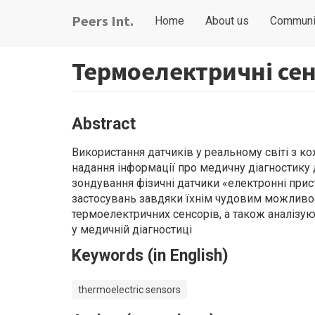
Skip
Main
User
Peers Int.
Home
About us
Communi
to
navigation
account
main
content
menu
Термоелектричні сен
Abstract
Використання датчиків у реальному світі з 
надання інформації про медичну діагностику 
зондування фізичні датчики «електронні прис
застосувань завдяки їхнім чудовим можливос
термоелектричних сенсорів, а також аналізу
у медичній діагностиці
Keywords (in English)
thermoelectric sensors