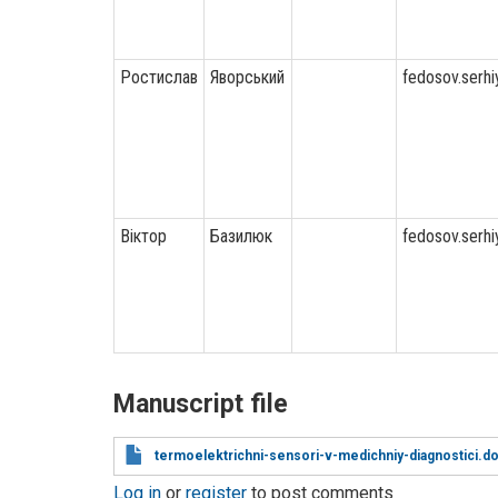
Ростислав
Яворський
fedosov.serh
Віктор
Базилюк
fedosov.serh
Manuscript file
termoelektrichni-sensori-v-medichniy-diagnostici.d
Log in
or
register
to post comments