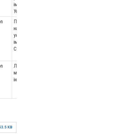
імені Лесі
Українки
on
Прикарпатський
національний
університет
імені Василя
Стефаника
on
Луцький
медичний
інститут
53.5 KB