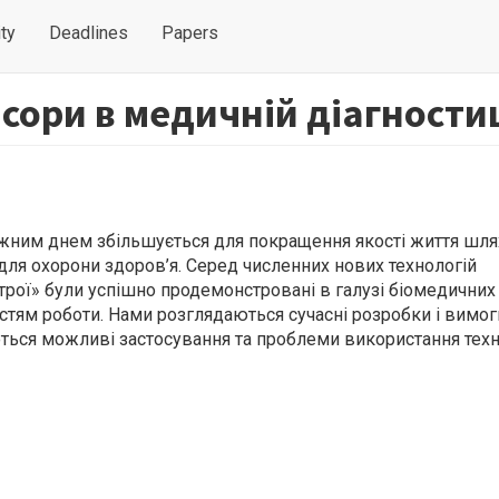
ty
Deadlines
Papers
сори в медичній діагности
кожним днем збільшується для покращення якості життя шл
для охорони здоров’я. Серед численних нових технологій
трої» були успішно продемонстровані в галузі біомедичних
тям роботи. Нами розглядаються сучасні розробки і вимог
ються можливі застосування та проблеми використання техн