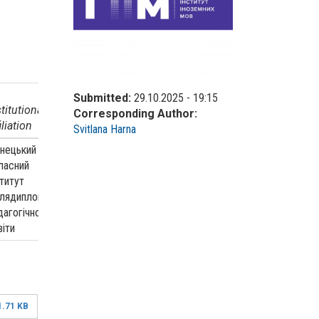
Submitted:
29.10.2025 - 19:15
stitutional
Corresponding Author:
iliation
Svitlana Harna
нецький
ласний
ститут
слядипломної
дагогічної
віти
1.71 KB