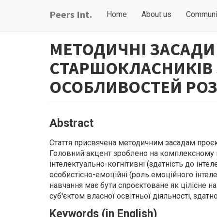
Skip
Main
User
Peers Int.
Home
About us
Communi
to
navigation
account
main
content
menu
МЕТОДИЧНІ ЗАСАДИ
СТАРШОКЛАСНИКІВ 
ОСОБЛИВОСТЕЙ РО
Abstract
Стаття присвячена методичним засадам проєк
Головний акцент зроблено на комплексному вр
інтелектуально-когнітивні (здатність до інтеле
особистісно-емоційні (роль емоційного інтеле
навчання має бути спроєктоване як цілісне 
суб'єктом власної освітньої діяльності, здатн
Keywords (in English)