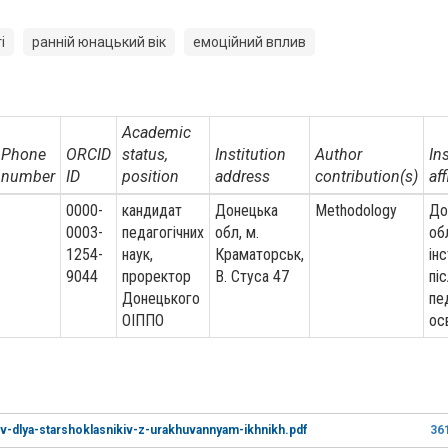
і
ранній юнацький вік
емоційний вплив
Academic
Phone
ORCID
status,
Institution
Author
In
number
ID
position
address
contribution(s)
aff
0000-
кандидат
Донецька
Methodology
До
0003-
педагогічних
обл, м.
об
1254-
наук,
Краматорськ,
ін
9044
проректор
В. Стуса 47
пі
Донецького
пе
ОІППО
ос
v-dlya-starshoklasnikiv-z-urakhuvannyam-ikhnikh.pdf
36