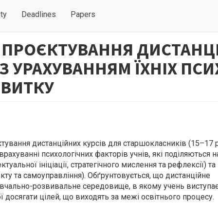
ty
Deadlines
Papers
 ПРОЄКТУВАННЯ ДИСТАНЦІ
З УРАХУВАННЯМ ЇХНІХ ПС
ЗВИТКУ
тування дистанційних курсів для старшокласників (15–17 р
ахуванні психологічних факторів учнів, які поділяються н
ктуальної ініціації, стратегічного мислення та рефлексії) та
кту та самоуправління). Обґрунтовується, що дистанційне
навчально-розвивальне середовище, в якому учень виступа
ої досягати цілей, що виходять за межі освітнього процесу.