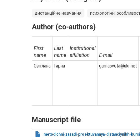
дистанційне навчання
психологічні особливост
Author (co-authors)
First
Last
Institutional
name
name
affiliation
E-mail
Світлана
Гарна
garnasveta@ukr.net
Manuscript file
metodichni-zasadi-proektuvannya-distanciynikh-kursi