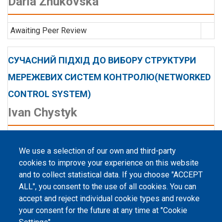
Daria Zhukovska
Awaiting Peer Review
СУЧАСНИЙ ПІДХІД ДО ВИБОРУ СТРУКТУРИ
МЕРЕЖЕВИХ СИСТЕМ КОНТРОЛЮ(NETWORKED
CONTROL SYSTEM)
Ivan Chystyk
Awaiting Peer Review
We use a selection of our own and third-party
cookies to improve your experience on this website
and to collect statistical data. If you choose "ACCEPT
ALL", you consent to the use of all cookies. You can
accept and reject individual cookie types and revoke
©
Peers International
, the open peer review platfrom,
your consent for the future at any time at "Cookie
2023-2026. |
Cookie Settings
.