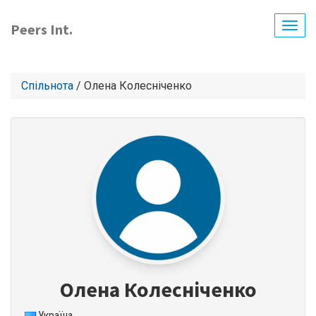
Перейти
до
Peers Int.
Togg
основного
navig
вмісту
Спільнота
/ Олена Колесніченко
Олена Колесніченко
Україна