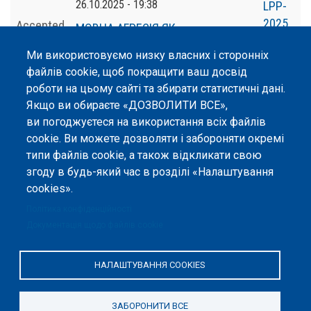
26.10.2025 - 19:38
LPP-
2025
Accepted
МОВНА АГРЕСІЯ ЯК
СОЦІОЛІНГВІСТИЧНЕ ЯВИЩЕ
Ми використовуємо низку власних і сторонніх
файлів cookie, щоб покращити ваш досвід
роботи на цьому сайті та збирати статистичні дані.
Якщо ви обираєте «ДОЗВОЛИТИ ВСЕ»,
ви погоджуєтеся на використання всіх файлів
©
Peers International
, платформа відкритого
cookie. Ви можете дозволяти і забороняти окремі
рецензування, 2023-2026. |
Налаштування файлів
типи файлів cookie, а також відкликати свою
cookie
.
згоду в будь-який час в розділі «Налаштування
cookies».
Вміст сайту опубліковано на умовах ліцензії «
Із
Зазначенням Авторства 4.0 Міжнародна
», якщо не
Політика конфіденційності
вказано інше.
Документація щодо файлів cookie
Онлайн-платформа відкритого
рецензування Peers International
НАЛАШТУВАННЯ COOKIES
була розроблена та підтримується
за сприяння Програми Європейського Союзу Erasmus+ у межах проєкту
OPTIMA (618940-EPP-1-2020-1-UA-EPPKA2-CBHE-JP). Підтримка
ЗАБОРОНИТИ ВСЕ
Єврокомісією створення цього вебсайту не означає схвалення його