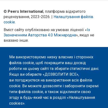
©
Peers International
, платформа відкритого
рецензування, 2023-2026. |
Налаштування файлів
cookie
.
Вміст сайту опубліковано на умовах ліцензії «
Із
Зазначенням Авторства 4.0 Міжнародна
», якщо не
вказано інше.
Онлайн-платформа відкритого
рецензування Peers International
Ми використовуємо низку власних і сторонніх
була розроблена та підтримується
за сприяння Програми Європейського Союзу Erasmus+ у межах проєкту
файлів cookie, щоб покращити ваш досвід
OPTIMA (618940-EPP-1-2020-1-UA-EPPKA2-CBHE-JP). Підтримка
роботи на цьому сайті та збирати статистичні дані.
Єврокомісією створення цього вебсайту не означає схвалення його
Якщо ви обираєте «ДОЗВОЛИТИ ВСЕ»,
змісту, який відображає виключно погляди авторів. Єврокомісія не
несе відповідальності за будь-яке використання інформації, розміщеної
ви погоджуєтеся на використання всіх файлів
на цьому вебсайті.
cookie. Ви можете дозволяти і забороняти окремі
типи файлів cookie, а також відкликати свою
згоду в будь-який час в розділі «Налаштування
cookies».