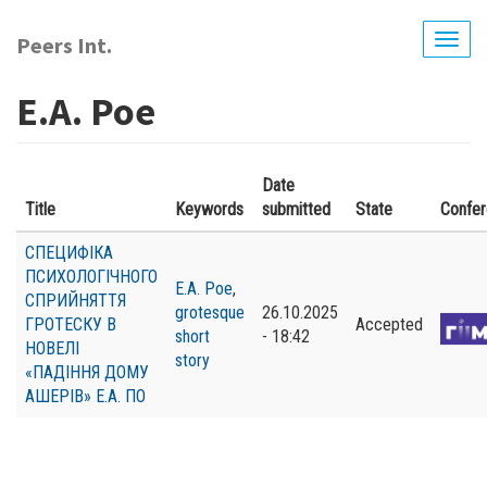
Перейти
до
Peers Int.
Togg
основного
navig
вмісту
E.A. Poe
Date
Title
Keywords
submitted
State
Confe
СПЕЦИФІКА
ПСИХОЛОГІЧНОГО
E.A. Poe
,
СПРИЙНЯТТЯ
grotesque
26.10.2025
ГРОТЕСКУ В
Accepted
short
- 18:42
НОВЕЛІ
story
«ПАДІННЯ ДОМУ
АШЕРІВ» Е.А. ПО