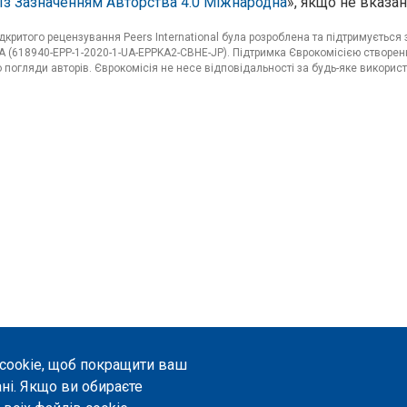
Із Зазначенням Авторства 4.0 Міжнародна
», якщо не вказан
критого рецензування Peers International була розроблена та підтримуєтьс
 (618940-EPP-1-2020-1-UA-EPPKA2-CBHE-JP). Підтримка Єврокомісією створенн
погляди авторів. Єврокомісія не несе відповідальності за будь-яке використ
 cookie, щоб покращити ваш
ані. Якщо ви обираєте