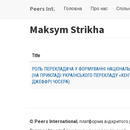
Перейти
Main
User
Peers Int.
Головна
Про нас
Спіль
до
navigation
account
основного
вмісту
menu
Maksym Strikha
Title
РОЛЬ ПЕРЕКЛАДАЧА У ФОРМУВАННІ НАЦІОНАЛЬН
(НА ПРИКЛАДІ УКРАЇНСЬКОГО ПЕРЕКЛАДУ «КЕН
ДЖЕФФРІ ЧОСЕРА)
©
Peers International
, платформа відкритого 