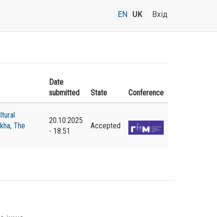
EN
UK
Вхід
Date
submitted
State
Conference
ltural
20.10.2025
kha
,
The
Accepted
- 18:51