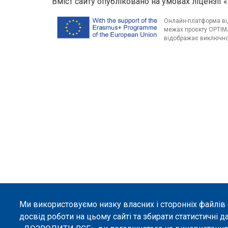
Вміст сайту опубліковано на умовах ліцензії «
Онлайн-платформа від
межах проєкту OPTIMA
відображає виключно 
Ми використовуємо низку власних і сторонніх файлів
досвід роботи на цьому сайті та збирати статистичні д