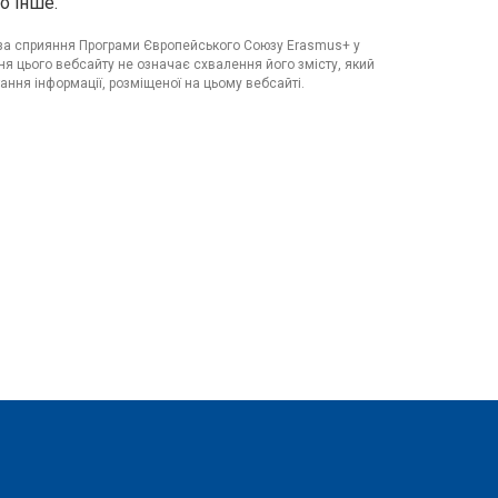
о інше.
я за сприяння Програми Європейського Союзу Erasmus+ у
я цього вебсайту не означає схвалення його змісту, який
ання інформації, розміщеної на цьому вебсайті.