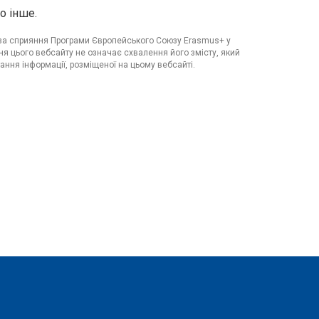
о інше.
я за сприяння Програми Європейського Союзу Erasmus+ у
я цього вебсайту не означає схвалення його змісту, який
ання інформації, розміщеної на цьому вебсайті.