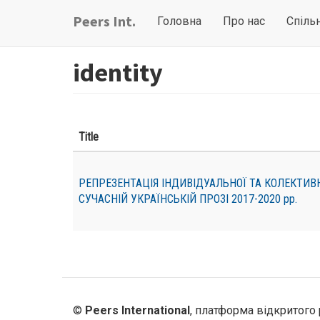
Перейти
Main
User
Peers Int.
Головна
Про нас
Спіль
до
navigation
account
основного
вмісту
menu
identity
Title
РЕПРЕЗЕНТАЦІЯ ІНДИВІДУАЛЬНОЇ ТА КОЛЕКТИВ
СУЧАСНІЙ УКРАЇНСЬКІЙ ПРОЗІ 2017-2020 рр.
©
Peers International
, платформа відкритого 