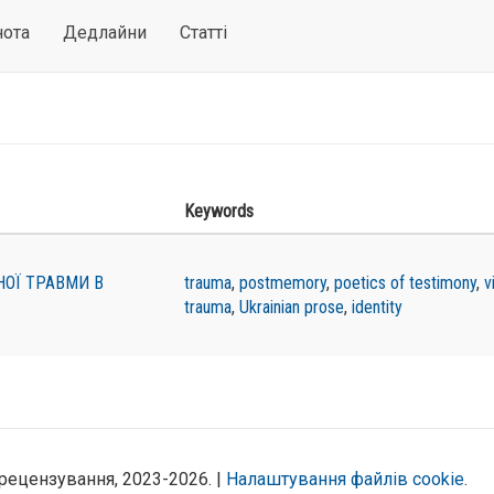
нота
Дедлайни
Статті
Keywords
НОЇ ТРАВМИ В
trauma
,
postmemory
,
poetics of testimony
,
v
trauma
,
Ukrainian prose
,
identity
рецензування, 2023-2026. |
Налаштування файлів cookie
.