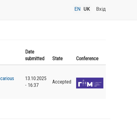
EN
UK
Вхід
Date
submitted
State
Conference
icarious
13.10.2025
Accepted
- 16:37