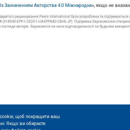
Із Зазначенням Авторства 4.0 Міжнародна
», якщо не вказан
критого рецензування Peers International була розроблена та підтримуєтьс
 (618940-EPP-1-2020-1-UA-EPPKA2-CBHE-JP). Підтримка Єврокомісією створенн
погляди авторів. Єврокомісія не несе відповідальності за будь-яке використ
 cookie, щоб покращити ваш
ані. Якщо ви обираєте