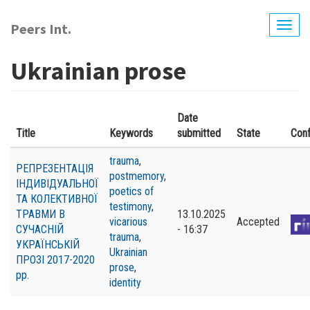
Перейти
до
Peers Int.
Togg
основного
navig
вмісту
Ukrainian prose
Date
Title
Keywords
submitted
State
Con
trauma
,
РЕПРЕЗЕНТАЦІЯ
postmemory
,
ІНДИВІДУАЛЬНОЇ
poetics of
ТА КОЛЕКТИВНОЇ
testimony
,
ТРАВМИ В
13.10.2025
vicarious
Accepted
СУЧАСНІЙ
- 16:37
trauma
,
УКРАЇНСЬКІЙ
Ukrainian
ПРОЗІ 2017-2020
prose
,
рр.
identity