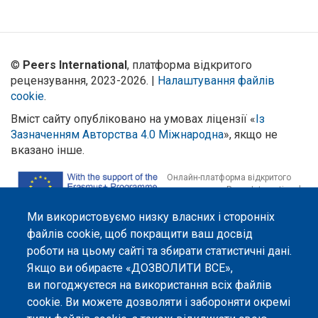
©
Peers International
, платформа відкритого
рецензування, 2023-2026. |
Налаштування файлів
cookie
.
Вміст сайту опубліковано на умовах ліцензії «
Із
Зазначенням Авторства 4.0 Міжнародна
», якщо не
вказано інше.
Онлайн-платформа відкритого
рецензування Peers International
була розроблена та підтримується
за сприяння Програми Європейського Союзу Erasmus+ у межах проєкту
Ми використовуємо низку власних і сторонніх
OPTIMA (618940-EPP-1-2020-1-UA-EPPKA2-CBHE-JP). Підтримка
файлів cookie, щоб покращити ваш досвід
Єврокомісією створення цього вебсайту не означає схвалення його
роботи на цьому сайті та збирати статистичні дані.
змісту, який відображає виключно погляди авторів. Єврокомісія не
несе відповідальності за будь-яке використання інформації, розміщеної
Якщо ви обираєте «ДОЗВОЛИТИ ВСЕ»,
на цьому вебсайті.
ви погоджуєтеся на використання всіх файлів
cookie. Ви можете дозволяти і забороняти окремі