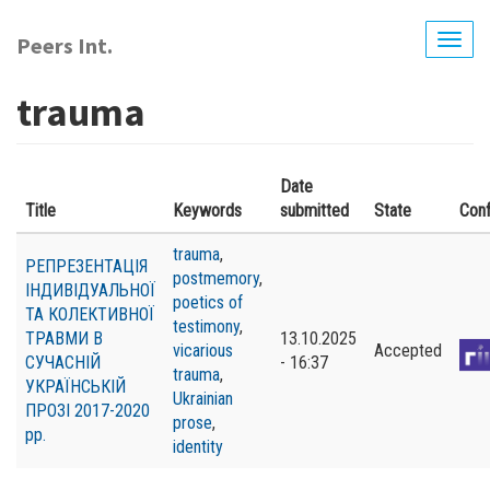
Перейти
до
Peers Int.
Togg
основного
navig
вмісту
trauma
Date
Title
Keywords
submitted
State
Con
trauma
,
РЕПРЕЗЕНТАЦІЯ
postmemory
,
ІНДИВІДУАЛЬНОЇ
poetics of
ТА КОЛЕКТИВНОЇ
testimony
,
ТРАВМИ В
13.10.2025
vicarious
Accepted
СУЧАСНІЙ
- 16:37
trauma
,
УКРАЇНСЬКІЙ
Ukrainian
ПРОЗІ 2017-2020
prose
,
рр.
identity