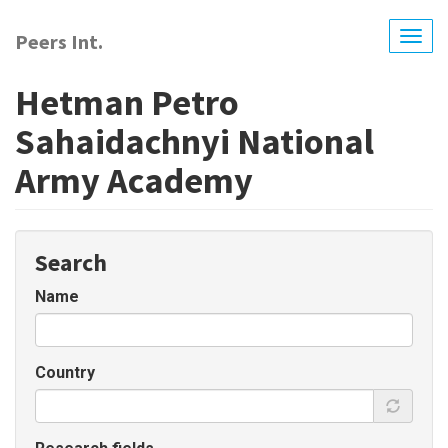
Перейти
до
Peers Int.
Togg
основного
navig
вмісту
Hetman Petro
Sahaidachnyi National
Army Academy
Search
Name
Country