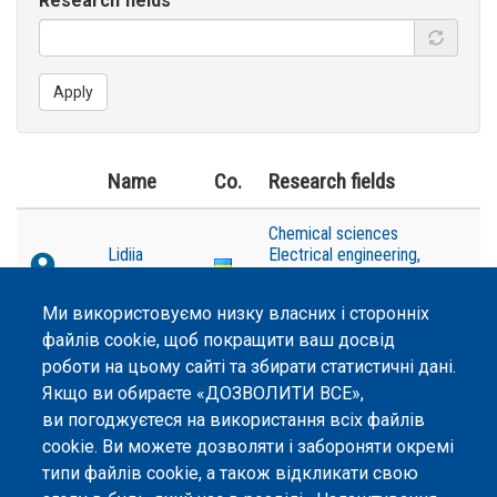
Research fields
Apply
Name
Co.
Research fields
Chemical sciences
Lidiia
Electrical engineering,
Parashchuk
electronic engineering,
information engineering
Ми використовуємо низку власних і сторонніх
файлів cookie, щоб покращити ваш досвід
роботи на цьому сайті та збирати статистичні дані.
Якщо ви обираєте «ДОЗВОЛИТИ ВСЕ»,
ви погоджуєтеся на використання всіх файлів
©
Peers International
, платформа відкритого
cookie. Ви можете дозволяти і забороняти окремі
рецензування, 2023-2026. |
Налаштування файлів
типи файлів cookie, а також відкликати свою
cookie
.