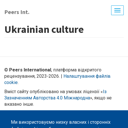
Перейти
до
Peers Int.
Togg
основного
navig
вмісту
Ukrainian culture
©
Peers International
, платформа відкритого
рецензування, 2023-2026. |
Налаштування файлів
cookie
.
Вміст сайту опубліковано на умовах ліцензії «
Із
Зазначенням Авторства 4.0 Міжнародна
», якщо не
вказано інше.
Онлайн-платформа відкритого
рецензування Peers International
Ми використовуємо низку власних і сторонніх
була розроблена та підтримується