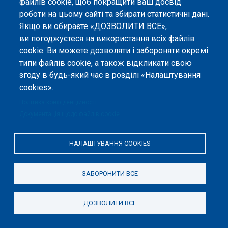
файлів cookie, щоб покращити ваш досвід
за сприяння Програми Європейського Союзу Erasmus+ у межах проєкту
OPTIMA (618940-EPP-1-2020-1-UA-EPPKA2-CBHE-JP). Підтримка
роботи на цьому сайті та збирати статистичні дані.
Єврокомісією створення цього вебсайту не означає схвалення його
Якщо ви обираєте «ДОЗВОЛИТИ ВСЕ»,
змісту, який відображає виключно погляди авторів. Єврокомісія не
ви погоджуєтеся на використання всіх файлів
несе відповідальності за будь-яке використання інформації, розміщеної
на цьому вебсайті.
cookie. Ви можете дозволяти і забороняти окремі
типи файлів cookie, а також відкликати свою
згоду в будь-який час в розділі «Налаштування
cookies».
Політика конфіденційності
Документація щодо файлів cookie
НАЛАШТУВАННЯ COOKIES
ЗАБОРОНИТИ ВСЕ
ДОЗВОЛИТИ ВСЕ