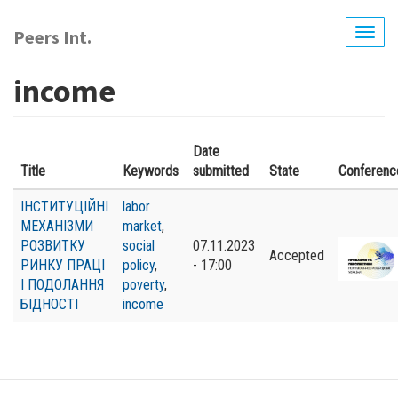
Перейти
до
Peers Int.
Togg
основного
navig
вмісту
income
Date
Title
Keywords
submitted
State
Conferenc
ІНСТИТУЦІЙНІ
labor
МЕХАНІЗМИ
market
,
РОЗВИТКУ
social
07.11.2023
Accepted
РИНКУ ПРАЦІ
policy
,
- 17:00
І ПОДОЛАННЯ
poverty
,
БІДНОСТІ
income