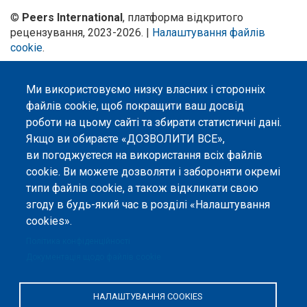
©
Peers International
, платформа відкритого
рецензування, 2023-2026. |
Налаштування файлів
cookie
.
Вміст сайту опубліковано на умовах ліцензії «
Із
Зазначенням Авторства 4.0 Міжнародна
», якщо не
Ми використовуємо низку власних і сторонніх
вказано інше.
файлів cookie, щоб покращити ваш досвід
роботи на цьому сайті та збирати статистичні дані.
Онлайн-платформа відкритого
Якщо ви обираєте «ДОЗВОЛИТИ ВСЕ»,
рецензування Peers International
була розроблена та підтримується
ви погоджуєтеся на використання всіх файлів
за сприяння Програми Європейського Союзу Erasmus+ у межах проєкту
cookie. Ви можете дозволяти і забороняти окремі
OPTIMA (618940-EPP-1-2020-1-UA-EPPKA2-CBHE-JP). Підтримка
Єврокомісією створення цього вебсайту не означає схвалення його
типи файлів cookie, а також відкликати свою
змісту, який відображає виключно погляди авторів. Єврокомісія не
згоду в будь-який час в розділі «Налаштування
несе відповідальності за будь-яке використання інформації, розміщеної
cookies».
на цьому вебсайті.
Політика конфіденційності
Документація щодо файлів cookie
НАЛАШТУВАННЯ COOKIES